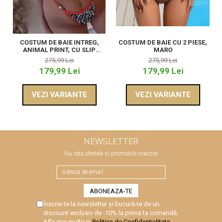
COSTUM DE BAIE INTREG,
COSTUM DE BAIE CU 2 PIESE,
ANIMAL PRINT, CU SLIP
MARO
TANGA
275,99 Lei
275,99 Lei
179,99 Lei
179,99 Lei
VEZI VARIANTE
VEZI VARIANTE
NEWSLETTER
Nu rata ofertele si promotiile noastre
Înscrie-te la newsletter și bucură-te de un
discount exclusiv de -10% la prima ta comandă.
Afla mai multe in
Politica de Confidentialitate