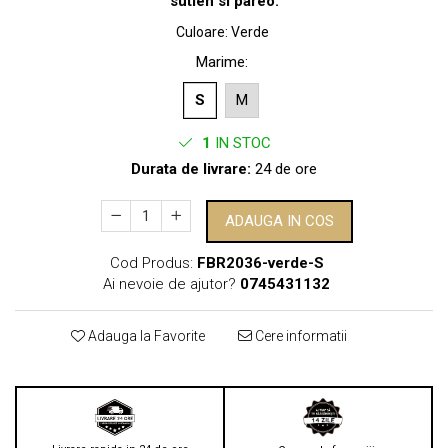
sutien si pareo.
Culoare
:
Verde
Marime
:
S
M
1
IN STOC
Durata de livrare:
24 de ore
ADAUGA IN COS
Cod Produs:
FBR2036-verde-S
Ai nevoie de ajutor?
0745431132
Adauga la Favorite
Cere informatii