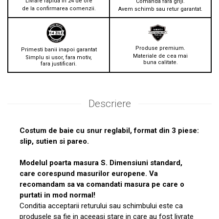
Livrare rapida in 24 de ore
Comanda fara griji.
de la confirmarea comenzii.
Avem schimb sau retur garantat.
Produse premium.
Primesti banii inapoi garantat
Materiale de cea mai
Simplu si usor, fara motiv,
buna calitate.
fara justificari.
Descriere
Costum de baie cu snur reglabil, format din 3 piese:
slip, sutien si pareo.
Modelul poarta masura S. Dimensiuni standard,
care corespund masurilor europene. Va
recomandam sa va comandati masura pe care o
purtati in mod normal!
Conditia acceptarii returului sau schimbului este ca
produsele sa fie in aceeasi stare in care au fost livrate