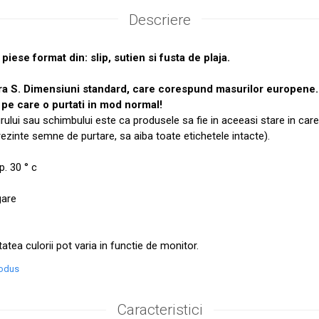
Descriere
iese format din: slip, sutien si fusta de plaja.
ra S. Dimensiuni standard, care corespund masurilor europen
pe care o purtati in mod normal!
urului sau schimbului este ca produsele sa fie in aceeasi stare in care
prezinte semne de purtare, sa aiba toate etichetele intacte).
. 30 ° c
gare
tatea culorii pot varia in functie de monitor.
rodus
Caracteristici