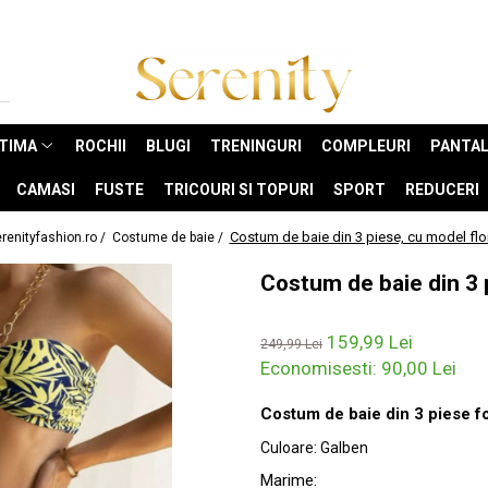
NTIMA
ROCHII
BLUGI
TRENINGURI
COMPLEURI
PANTAL
CAMASI
FUSTE
TRICOURI SI TOPURI
SPORT
REDUCERI
Costum de baie din 3 piese, cu model flo
renityfashion.ro /
Costume de baie /
Costum de baie din 3 p
159,99 Lei
249,99 Lei
Economisesti:
90,00
Lei
Costum de baie din 3 piese for
Culoare
:
Galben
Marime
: