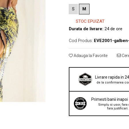
S
M
STOC EPUIZAT
Durata de livrare:
24 de ore
Cod Produs:
EVE2001-galben
Adauga la Favorite
Cere
Livrare rapida in 2
de la confirmarea co
Primesti banii inapoi
Simplu si usor, fara 
fara justificari.