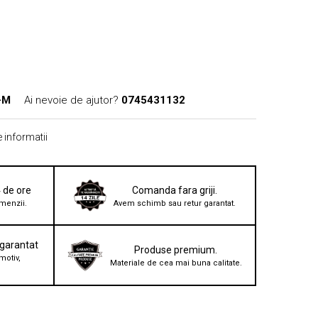
-M
Ai nevoie de ajutor?
0745431132
 informatii
4 de ore
Comanda fara griji.
menzii.
Avem schimb sau retur garantat.
 garantat
Produse premium.
motiv,
Materiale de cea mai buna calitate.