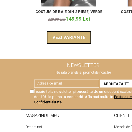
COSTUM DE BAIE DIN 2 PIESE, VERDE
COSTU
149,99 Lei
229,99 Lei
VEZI VARIANTE
NEWSLETTER
Nu rata ofertele si promotiile noastre
Înscrie-te la newsletter și bucură-te de un discount exclusi
de -10% la prima ta comandă. Afla mai multe in
Politica de
Confidentialitate
MAGAZINUL MEU
CLIENTI
Despre noi
Metode de P