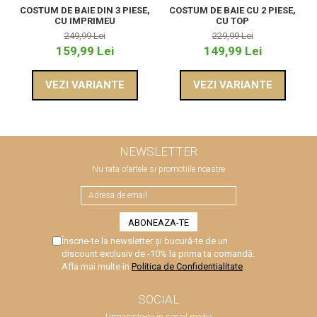
COSTUM DE BAIE DIN 3 PIESE,
COSTUM DE BAIE CU 2 PIESE,
CU IMPRIMEU
CU TOP
249,99 Lei
229,99 Lei
159,99 Lei
149,99 Lei
VEZI VARIANTE
VEZI VARIANTE
NEWSLETTER
Nu rata ofertele si promotiile noastre
Înscrie-te la newsletter și bucură-te de un
discount exclusiv de -10% la prima ta comandă.
Afla mai multe in
Politica de Confidentialitate
SOCIAL
Urmareste-ne in social media