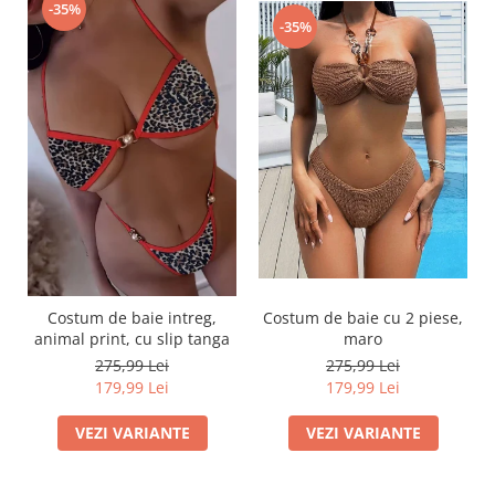
-35%
-35%
Costum de baie intreg,
Costum de baie cu 2 piese,
animal print, cu slip tanga
maro
275,99 Lei
275,99 Lei
179,99 Lei
179,99 Lei
VEZI VARIANTE
VEZI VARIANTE