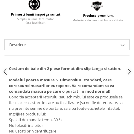
Primesti banii inapoi garantat
Produse premium.
Simplu si usor, fara motiv,
Materiale de cea mai buna calitate.
fara justificari.
Descriere
Costum de baie din 2 piese format din: slip tanga si sutien.
Modelul poarta masura S. Dimensiuni standard, care
corespund masurilor europene. Va recomandam sa va
comandati masura pe care o purtati in mod normal!
Conditia acceptarii returului sau schimbului este ca produsele sa
fie in aceeasi stare in care au fost livrate (sa nu fie deteriorate, sa
nu prezinte semne de purtare, sa aiba toate etichetele intacte).
Ingrijirea produsului:
Spalati de mana la temp. 30 ° c
Nu folositi inalbitor
Nu uscati prin centrifugare