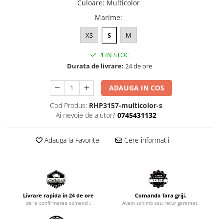
Culoare
:
Multicolor
Marime
:
XS
S
M
1
IN STOC
Durata de livrare:
24 de ore
ADAUGA IN COS
Cod Produs:
RHP3157-multicolor-s
Ai nevoie de ajutor?
0745431132
Adauga la Favorite
Cere informatii
Livrare rapida in 24 de ore
Comanda fara griji.
de la confirmarea comenzii.
Avem schimb sau retur garantat.