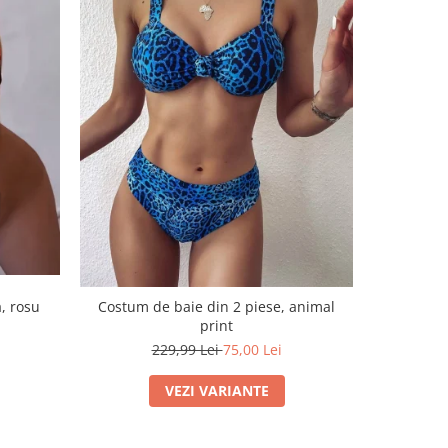
-67%
, rosu
Costum de baie din 2 piese, animal
Costum de
print
229,99 Lei
75,00 Lei
VEZI VARIANTE