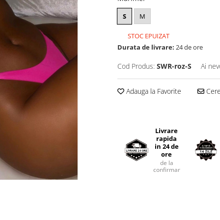
S
M
STOC EPUIZAT
Durata de livrare:
24 de ore
Cod Produs:
SWR-roz-S
Ai nev
Adauga la Favorite
Cere 
Livrare
rapida
in 24 de
ore
de la
confirmarea comenzii.