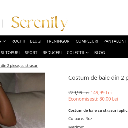
A
ROCHII
BLUGI
TRENINGURI
COMPLEURI
PANTALONI
 SI TOPURI
SPORT
REDUCERI
COLECTII
BLOG
din 2 piese, cu strasuri
Costum de baie din 2 p
229,99 Lei
149,99 Lei
Economisesti:
80,00
Lei
Costum de baie cu strasuri aplica
Culoare
:
Roz
Marime
: