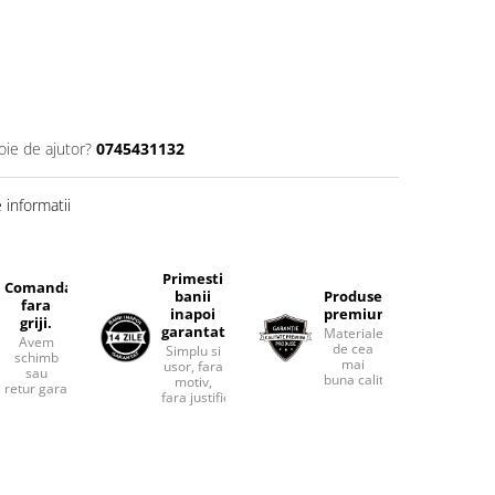
oie de ajutor?
0745431132
informatii
Primesti
Comanda
banii
Produse
fara
inapoi
premium.
griji.
garantat
Materiale
Avem
de cea
Simplu si
schimb
mai
usor, fara
sau
buna calitate.
motiv,
retur garantat.
fara justificari.