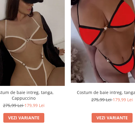
tum de baie intreg, tanga,
Costum de baie intreg, tanga
Cappuccino
275,99 Lei
179,99 Lei
275,99 Lei
179,99 Lei
VEZI VARIANTE
VEZI VARIANTE