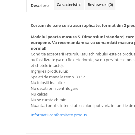
Caracteristici
Review-uri
(0)
Descriere
Costum de baie cu strasuri aplicate, format din 2 piese:
Modelul poarta masura S. Dimensiuni standard, care
europene. Va recomandam sa va comandati masura pe
normal!
Conditia acceptarii returului sau schimbului este ca produsel
au fost livrate (sa nu fie deteriorate, sa nu prezinte semne
etichetele intacte).
Ingrijirea produsului:
Spalati de mana la temp. 30 ° c
Nu folositi inalbitor
Nu uscati prin centrifugare
Nu calcati
Nu se curata chimic
Nuanta, tonul si intensitatea culorii pot varia in functie de
Informatii conformitate produs