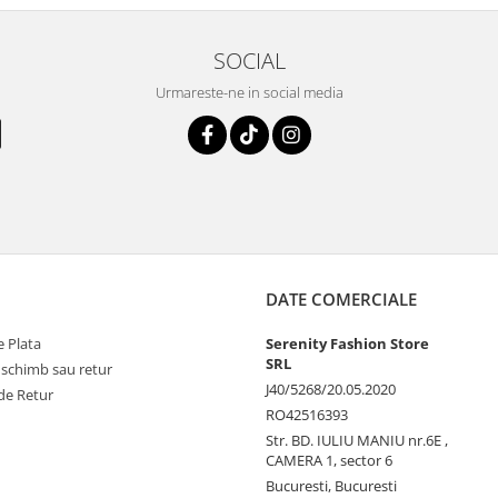
SOCIAL
Urmareste-ne in social media
DATE COMERCIALE
 Plata
Serenity Fashion Store
SRL
 schimb sau retur
J40/5268/20.05.2020
de Retur
RO42516393
Str. BD. IULIU MANIU nr.6E ,
CAMERA 1, sector 6
Bucuresti, Bucuresti