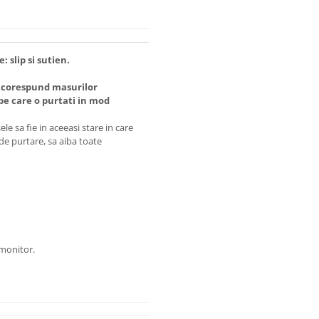
 slip si sutien.
 corespund masurilor
 care o purtati in mod
e sa fie in aceeasi stare in care
 de purtare, sa aiba toate
 monitor.