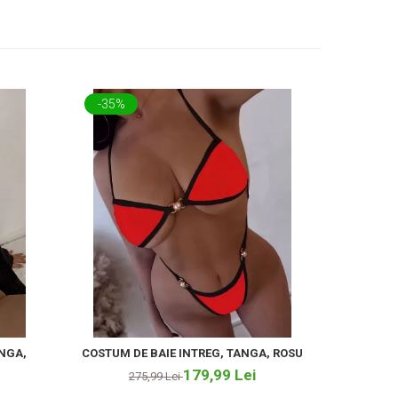
-35%
-67%
ANGA,
COSTUM DE BAIE INTREG, TANGA, ROSU
COSTUM D
179,99 Lei
275,99 Lei