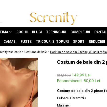
NTIMA
ROCHII
BLUGI
TRENINGURI
COMPLEURI
PANTAL
CAMASI
FUSTE
TRICOURI SI TOPURI
SPORT
REDUCERI
Costum de baie din 2 piese, cu snur regla
renityfashion.ro /
Costume de baie /
Costum de baie din 2 p
149,99 Lei
229,99 Lei
Economisesti:
80,00
Lei
Costum de baie din 2 piese for
Culoare
:
Caramiziu
Marime
: