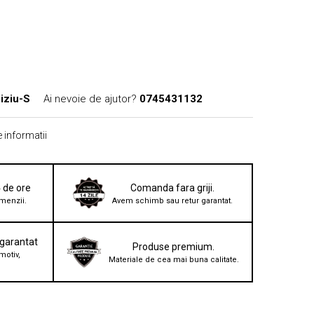
ziu-S
Ai nevoie de ajutor?
0745431132
 informatii
4 de ore
Comanda fara griji.
menzii.
Avem schimb sau retur garantat.
 garantat
Produse premium.
motiv,
Materiale de cea mai buna calitate.