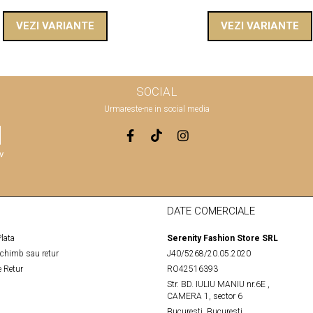
VEZI VARIANTE
VEZI VARIANTE
SOCIAL
Urmareste-ne in social media
v
DATE COMERCIALE
lata
Serenity Fashion Store SRL
schimb sau retur
J40/5268/20.05.2020
 Retur
RO42516393
Str. BD. IULIU MANIU nr.6E ,
CAMERA 1, sector 6
Bucuresti, Bucuresti