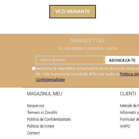
VEZI VARIANTE
NEWSLETTER
Nu rata ofertele si promotiile noastre
Înscrie-te la newsletter și bucură-te de un discount exclusi
de -10% la prima ta comandă. Afla mai multe in
Politica de
Confidentialitate
MAGAZINUL MEU
CLIENTI
Despre noi
Metode de P
Termeni si Conditii
Informatii 
Politica de Confidentialitate
Formular de
Politica de livrare
ANPC
Contact