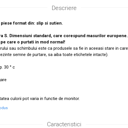
Descriere
piese format din: slip si sutien.
ra S. Dimensiuni standard, care corespund masurilor europen
pe care o purtati in mod normal!
urului sau schimbului este ca produsele sa fie in aceeasi stare in care
prezinte semne de purtare, sa aiba toate etichetele intacte).
. 30 ° c
gare
tatea culorii pot varia in functie de monitor.
rodus
Caracteristici