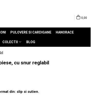
0,00
ONI
PULOVERE SI CARDIGANE
HANORACE
COLECTII
BLOG
bil
iese, cu snur reglabil
mat din: slip si sutien.