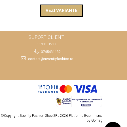
VEZI VARIANTE
SUPORT CLIENTI
11:00 - 19:00
0745431132
contact@serenityfashion.ro
©Copyright Serenity Fashion Store SRL 2026
Platforma E-commerce
by Gomag