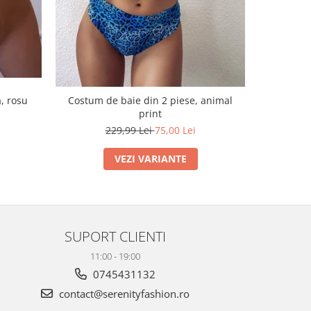
, rosu
Costum de baie din 2 piese, animal
Costum de
print
229,99 Lei
75,00 Lei
VEZI VARIANTE
SUPORT CLIENTI
11:00 - 19:00
0745431132
contact@serenityfashion.ro