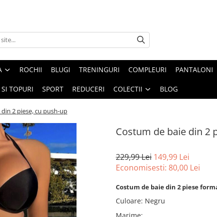
A
ROCHII
BLUGI
TRENINGURI
COMPLEURI
PANTALONI
 SI TOPURI
SPORT
REDUCERI
COLECTII
BLOG
din 2 piese, cu push-up
Costum de baie din 2 
229,99 Lei
149,99 Lei
Economisesti:
80,00
Lei
Costum de baie din 2 piese forma
Culoare
:
Negru
Marime
: