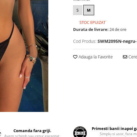
S
M
STOC EPUIZAT
Durata de livrare:
24 de ore
Cod Produs:
SWM2095N-negru
Adauga la Favorite
Cere 
Primesti banii inapoi 
Comanda fara griji.
Simplu si usor, fara m
Avem schimb sau retur garantat.