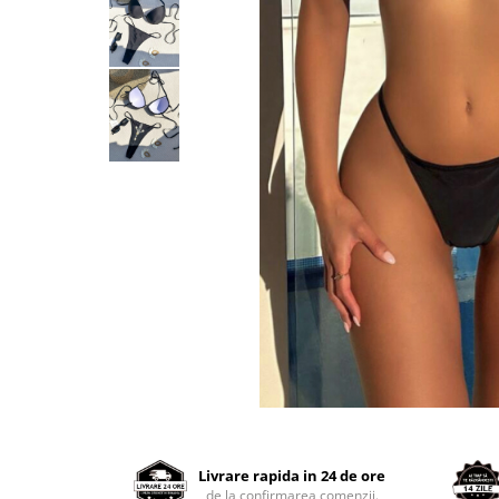
Distribuie
pe
Facebook
Livrare rapida in 24 de ore
de la confirmarea comenzii.