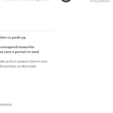
fara justificari.
utien cu push-up.
 corespund masurilor
 care o purtati in mod
e sa fie in aceeasi stare in care
 de purtare, sa aiba toate
 monitor.