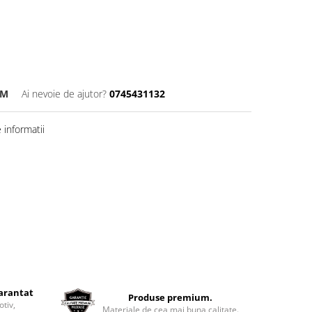
-M
Ai nevoie de ajutor?
0745431132
informatii
garantat
Produse premium.
otiv,
Materiale de cea mai buna calitate.