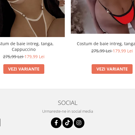
tum de baie intreg, tanga,
Costum de baie intreg, tanga
Cappuccino
275,99 Lei
179,99 Lei
275,99 Lei
179,99 Lei
VEZI VARIANTE
VEZI VARIANTE
SOCIAL
Urmareste-ne in social media