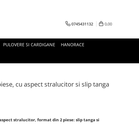
0745431132
0,00
PULOVERE SI CARDIGANE
HANORACE
ese, cu aspect stralucitor si slip tanga
pect stralucitor, format din 2 piese: slip tanga si