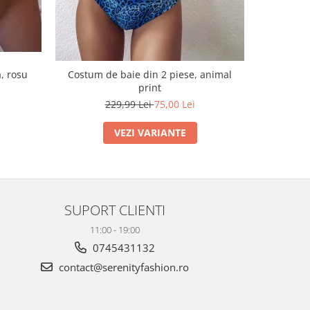
, rosu
Costum de baie din 2 piese, animal
Costum de
print
229,99 Lei
75,00 Lei
VEZI VARIANTE
SUPORT CLIENTI
11:00 - 19:00
0745431132
contact@serenityfashion.ro