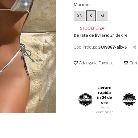
Marime
:
XS
S
M
STOC EPUIZAT
Durata de livrare:
24 de ore
Cod Produs:
SUN067-alb-S
Ai
Adauga la Favorite
Cere 
Livrare
rapida
in 24 de
ore
de la
confirmarea comenzii.