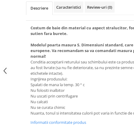
Caracteristici
Review-uri
(0)
Descriere
Costum de baie din material cu aspect stralucitor, for
sutien fara burete.
Modelul poarta masura S. Dimensiuni standard, care
europene. Va recomandam sa va comandati masura pe
normal!
Conditia acceptarii returului sau schimbului este ca produsel
au fost livrate (sa nu fie deteriorate, sa nu prezinte semne
etichetele intacte).
Ingrijirea produsului:
Spalati de mana la temp. 30 ° c
Nu folositi inalbitor
Nu uscati prin centrifugare
Nu calcati
Nu se curata chimic
Nuanta, tonul si intensitatea culorii pot varia in functie de
Informatii conformitate produs