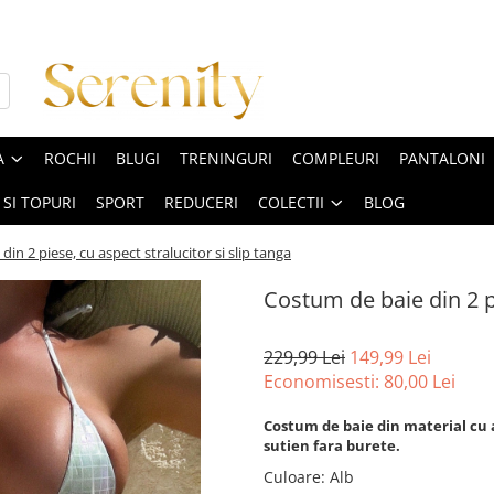
A
ROCHII
BLUGI
TRENINGURI
COMPLEURI
PANTALONI
 SI TOPURI
SPORT
REDUCERI
COLECTII
BLOG
in 2 piese, cu aspect stralucitor si slip tanga
Costum de baie din 2 pi
229,99 Lei
149,99 Lei
Economisesti:
80,00
Lei
Costum de baie din material cu as
sutien fara burete.
Culoare
:
Alb