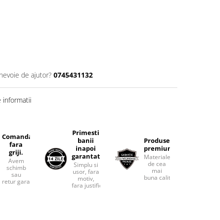
 nevoie de ajutor?
0745431132
informatii
Primesti
Comanda
banii
Produse
fara
inapoi
premium.
griji.
garantat
Materiale
Avem
de cea
Simplu si
schimb
mai
usor, fara
sau
buna calitate.
motiv,
retur garantat.
fara justificari.