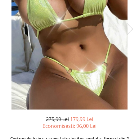
275,99 Lei
179,99 Lei
Economisesti:
96,00
Lei
Costum de baie cu aspect stralucitor, metalic, format din 2