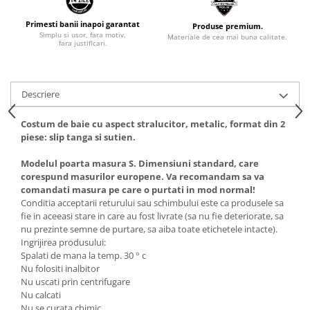
Primesti banii inapoi garantat
Produse premium.
Simplu si usor, fara motiv,
Materiale de cea mai buna calitate.
fara justificari.
Descriere
Costum de baie cu aspect stralucitor, metalic, format din 2
piese: slip tanga si sutien.
Modelul poarta masura S. Dimensiuni standard, care
corespund masurilor europene. Va recomandam sa va
comandati masura pe care o purtati in mod normal!
Conditia acceptarii returului sau schimbului este ca produsele sa
fie in aceeasi stare in care au fost livrate (sa nu fie deteriorate, sa
nu prezinte semne de purtare, sa aiba toate etichetele intacte).
Ingrijirea produsului:
Spalati de mana la temp. 30 ° c
Nu folositi inalbitor
Nu uscati prin centrifugare
Nu calcati
Nu se curata chimic