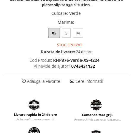
piese: slip tanga si sutien.
Culoare
:
Verde
Marime
:
XS
S
M
STOC EPUIZAT
Durata de livrare:
24 de ore
Cod Produs:
RHP376-verde-XS-4224
Ai nevoie de ajutor?
0745431132
Adauga la Favorite
Cere informatii
Livrare rapida in 24 de ore
Comanda fara griji.
de la confirmarea comenzii.
Avem schimb sau retur garantat.