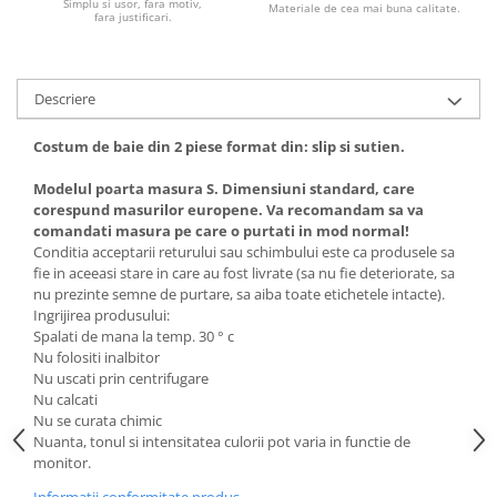
Simplu si usor, fara motiv,
Materiale de cea mai buna calitate.
fara justificari.
Descriere
Costum de baie din 2 piese format din: slip si sutien.
Modelul poarta masura S. Dimensiuni standard, care
corespund masurilor europene. Va recomandam sa va
comandati masura pe care o purtati in mod normal!
Conditia acceptarii returului sau schimbului este ca produsele sa
fie in aceeasi stare in care au fost livrate (sa nu fie deteriorate, sa
nu prezinte semne de purtare, sa aiba toate etichetele intacte).
Ingrijirea produsului:
Spalati de mana la temp. 30 ° c
Nu folositi inalbitor
Nu uscati prin centrifugare
Nu calcati
Nu se curata chimic
Nuanta, tonul si intensitatea culorii pot varia in functie de
monitor.