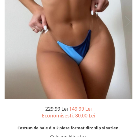
229,99 Lei
149,99 Lei
Economisesti:
80,00
Lei
Costum de baie din 2 piese format din: slip si sutien.
Culoare
:
Albastru