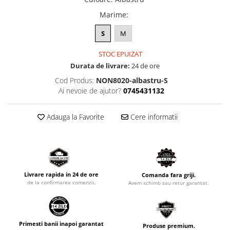
Marime
:
S
M
STOC EPUIZAT
Durata de livrare:
24 de ore
Cod Produs:
NON8020-albastru-S
Ai nevoie de ajutor?
0745431132
Adauga la Favorite
Cere informatii
Livrare rapida in 24 de ore
Comanda fara griji.
de la confirmarea comenzii.
Avem schimb sau retur garantat.
Primesti banii inapoi garantat
Produse premium.