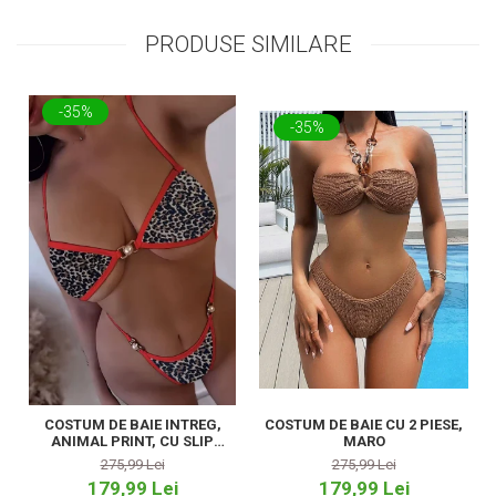
PRODUSE SIMILARE
-35%
-35%
COSTUM DE BAIE INTREG,
COSTUM DE BAIE CU 2 PIESE,
ANIMAL PRINT, CU SLIP
MARO
TANGA
275,99 Lei
275,99 Lei
179,99 Lei
179,99 Lei