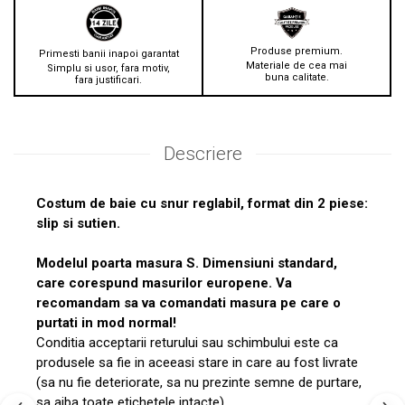
Produse premium.
Primesti banii inapoi garantat
Materiale de cea mai
Simplu si usor, fara motiv,
buna calitate.
fara justificari.
Descriere
Costum de baie cu snur reglabil, format din 2 piese:
slip si sutien.
Modelul poarta masura S. Dimensiuni standard,
care corespund masurilor europene. Va
recomandam sa va comandati masura pe care o
purtati in mod normal!
Conditia acceptarii returului sau schimbului este ca
produsele sa fie in aceeasi stare in care au fost livrate
(sa nu fie deteriorate, sa nu prezinte semne de purtare,
sa aiba toate etichetele intacte).