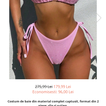
275,99 Lei
179,99 Lei
Economisesti:
96,00
Lei
Costum de baie din material complet captusit, format din 2
piese: slip si sutien.