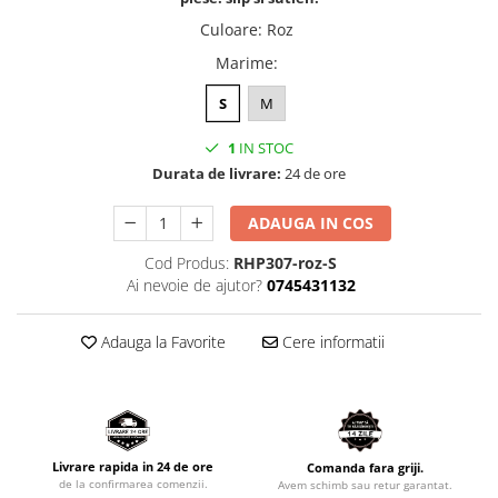
Culoare
:
Roz
Marime
:
S
M
1
IN STOC
Durata de livrare:
24 de ore
ADAUGA IN COS
Cod Produs:
RHP307-roz-S
Ai nevoie de ajutor?
0745431132
Adauga la Favorite
Cere informatii
Livrare rapida in 24 de ore
Comanda fara griji.
de la confirmarea comenzii.
Avem schimb sau retur garantat.