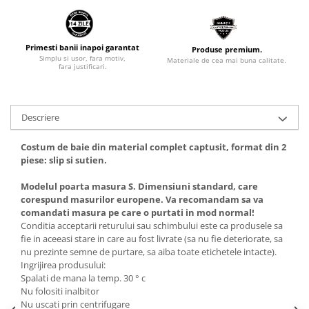
Primesti banii inapoi garantat
Produse premium.
Simplu si usor, fara motiv,
Materiale de cea mai buna calitate.
fara justificari.
Descriere
Costum de baie din material complet captusit, format din 2
piese: slip si sutien.
Modelul poarta masura S. Dimensiuni standard, care
corespund masurilor europene. Va recomandam sa va
comandati masura pe care o purtati in mod normal!
Conditia acceptarii returului sau schimbului este ca produsele sa
fie in aceeasi stare in care au fost livrate (sa nu fie deteriorate, sa
nu prezinte semne de purtare, sa aiba toate etichetele intacte).
Ingrijirea produsului:
Spalati de mana la temp. 30 ° c
Nu folositi inalbitor
Nu uscati prin centrifugare