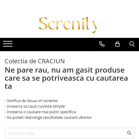
Costume de baie
Lenjerie intima
Colectii
Costum intreg
Body-uri
Daniela Crudu
Costum doua piese
Set lenjerie 2 piese
Daniela X Serenity Fashion
Costum trei piese
Set lenjerie 3 piese
Empowered Femme
Colectia de CRACIUN
Costum patru piese
Set lenjerie 4 piese
Essence of Spring
Ne pare rau, nu am gasit produse
Imbracaminte plaja
Set lenjerie 5 piese
Midnight Muse
care sa se potriveasca cu cautarea
Accesorii
Signature Style
ta
Lenjerii tematice
Summer Breeze
Colectia Diamond
Winter Glow
- Verifica de doua ori scrierea
- Incearca sa cauti cuvinte simple
- Incearca o cautare mai putin specifica
- Va puteti restrange rezultatele cautarii ulterior