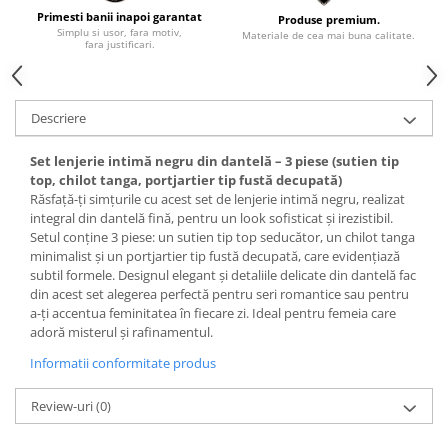
Primesti banii inapoi garantat
Produse premium.
Simplu si usor, fara motiv,
Materiale de cea mai buna calitate.
fara justificari.
Descriere
Set lenjerie intimă negru din dantelă – 3 piese (sutien tip
top, chilot tanga, portjartier tip fustă decupată)
Răsfață-ți simțurile cu acest set de lenjerie intimă negru, realizat
integral din dantelă fină, pentru un look sofisticat și irezistibil.
Setul conține 3 piese: un sutien tip top seducător, un chilot tanga
minimalist și un portjartier tip fustă decupată, care evidențiază
subtil formele. Designul elegant și detaliile delicate din dantelă fac
din acest set alegerea perfectă pentru seri romantice sau pentru
a-ți accentua feminitatea în fiecare zi. Ideal pentru femeia care
adoră misterul și rafinamentul.
Informatii conformitate produs
Review-uri
(0)