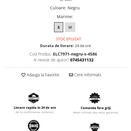
Culoare
:
Negru
Marime
:
S
M
STOC EPUIZAT
Durata de livrare:
24 de ore
Cod Produs:
ELC7971-negru-s-4586
Ai nevoie de ajutor?
0745431132
Adauga la Favorite
Cere informatii
Livrare rapida in 24 de ore
Comanda fara griji.
de la confirmarea comenzii.
Avem schimb sau retur garantat.