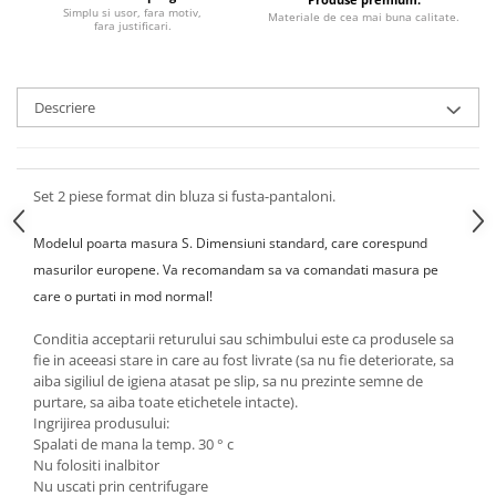
Simplu si usor, fara motiv,
Materiale de cea mai buna calitate.
fara justificari.
Descriere
Set 2 piese format din bluza si fusta-pantaloni.
Modelul poarta masura S.
Dimensiuni standard, care corespund
masurilor europene. Va recomandam sa va comandati masura pe
care o purtati in mod normal!
Conditia acceptarii returului sau schimbului este ca produsele sa
fie in aceeasi stare in care au fost livrate (sa nu fie deteriorate, sa
aiba sigiliul de igiena atasat pe slip, sa nu prezinte semne de
purtare, sa aiba toate etichetele intacte).
Ingrijirea produsului:
Spalati de mana la temp. 30 ° c
Nu folositi inalbitor
Nu uscati prin centrifugare