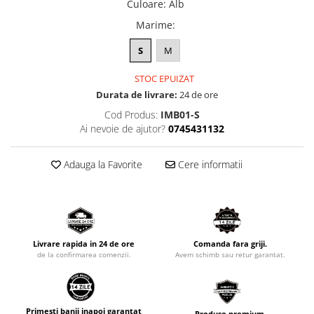
Culoare
:
Alb
Marime
:
S
M
STOC EPUIZAT
Durata de livrare:
24 de ore
Cod Produs:
IMB01-S
Ai nevoie de ajutor?
0745431132
Adauga la Favorite
Cere informatii
Livrare rapida in 24 de ore
Comanda fara griji.
de la confirmarea comenzii.
Avem schimb sau retur garantat.
Primesti banii inapoi garantat
Produse premium.