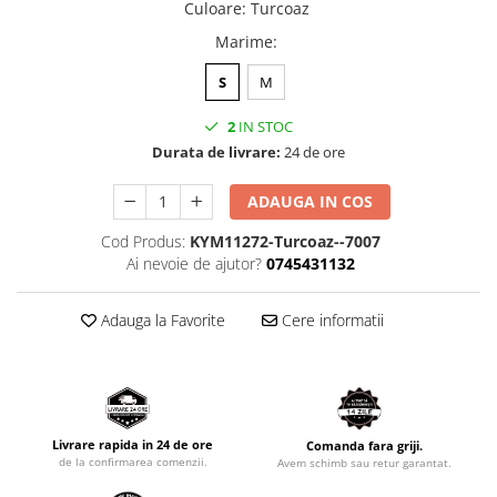
Culoare
:
Turcoaz
Marime
:
S
M
2
IN STOC
Durata de livrare:
24 de ore
ADAUGA IN COS
Cod Produs:
KYM11272-Turcoaz--7007
Ai nevoie de ajutor?
0745431132
Adauga la Favorite
Cere informatii
Livrare rapida in 24 de ore
Comanda fara griji.
de la confirmarea comenzii.
Avem schimb sau retur garantat.