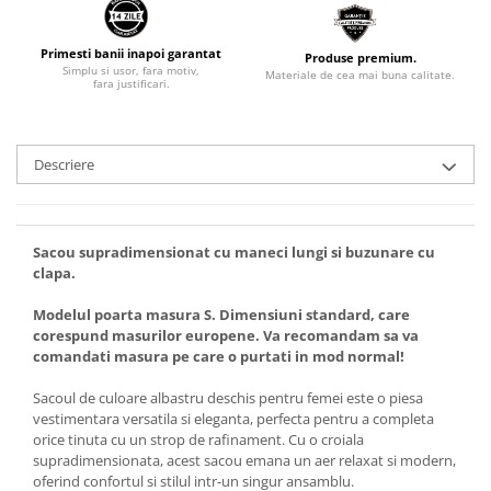
Primesti banii inapoi garantat
Produse premium.
Simplu si usor, fara motiv,
Materiale de cea mai buna calitate.
fara justificari.
Descriere
Sacou supradimensionat cu maneci lungi si buzunare cu
clapa.
Modelul poarta masura S. Dimensiuni standard, care
corespund masurilor europene. Va recomandam sa va
comandati masura pe care o purtati in mod normal!
Sacoul de culoare albastru deschis pentru femei este o piesa
vestimentara versatila si eleganta, perfecta pentru a completa
orice tinuta cu un strop de rafinament. Cu o croiala
supradimensionata, acest sacou emana un aer relaxat si modern,
oferind confortul si stilul intr-un singur ansamblu.