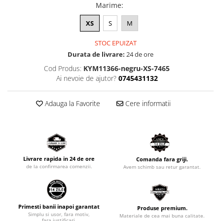
Marime
:
XS
S
M
STOC EPUIZAT
Durata de livrare:
24 de ore
Cod Produs:
KYM11366-negru-XS-7465
Ai nevoie de ajutor?
0745431132
Adauga la Favorite
Cere informatii
Livrare rapida in 24 de ore
Comanda fara griji.
de la confirmarea comenzii.
Avem schimb sau retur garantat.
Primesti banii inapoi garantat
Produse premium.
Simplu si usor, fara motiv,
Materiale de cea mai buna calitate.
fara justificari.