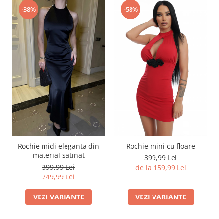
-38%
-58%
Rochie midi eleganta din
Rochie mini cu floare
material satinat
399,99 Lei
399,99 Lei
de la 159,99 Lei
249,99 Lei
VEZI VARIANTE
VEZI VARIANTE