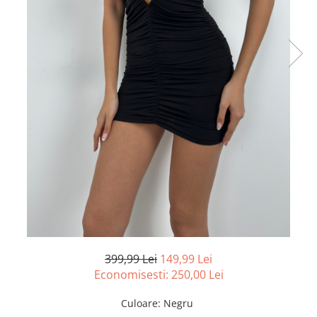
399,99 Lei
149,99 Lei
Economisesti:
250,00
Lei
Culoare
:
Negru