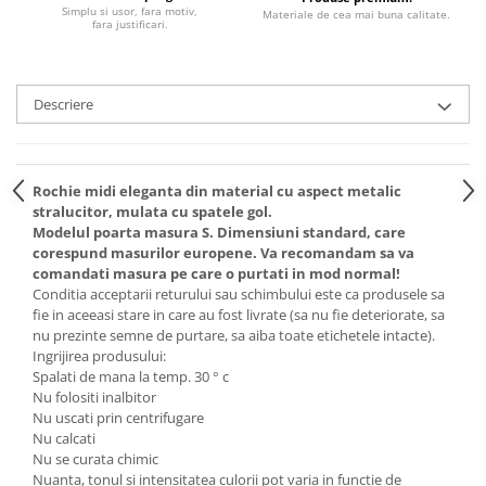
Simplu si usor, fara motiv,
Materiale de cea mai buna calitate.
fara justificari.
Descriere
Rochie midi eleganta din material cu aspect metalic
stralucitor, mulata cu spatele gol.
Modelul poarta masura S. Dimensiuni standard, care
corespund masurilor europene. Va recomandam sa va
comandati masura pe care o purtati in mod normal!
Conditia acceptarii returului sau schimbului este ca produsele sa
fie in aceeasi stare in care au fost livrate (sa nu fie deteriorate, sa
nu prezinte semne de purtare, sa aiba toate etichetele intacte).
Ingrijirea produsului:
Spalati de mana la temp. 30 ° c
Nu folositi inalbitor
Nu uscati prin centrifugare
Nu calcati
Nu se curata chimic
Nuanta, tonul si intensitatea culorii pot varia in functie de