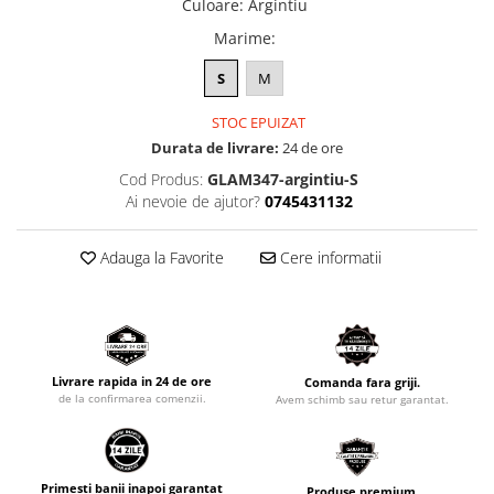
Culoare
:
Argintiu
Marime
:
S
M
STOC EPUIZAT
Durata de livrare:
24 de ore
Cod Produs:
GLAM347-argintiu-S
Ai nevoie de ajutor?
0745431132
Adauga la Favorite
Cere informatii
Livrare rapida in 24 de ore
Comanda fara griji.
de la confirmarea comenzii.
Avem schimb sau retur garantat.
Primesti banii inapoi garantat
Produse premium.