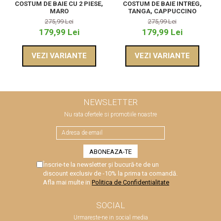
COSTUM DE BAIE CU 2 PIESE,
COSTUM DE BAIE INTREG,
MARO
TANGA, CAPPUCCINO
275,99 Lei
275,99 Lei
179,99 Lei
179,99 Lei
VEZI VARIANTE
VEZI VARIANTE
NEWSLETTER
Nu rata ofertele si promotiile noastre
Înscrie-te la newsletter și bucură-te de un
discount exclusiv de -10% la prima ta comandă.
Afla mai multe in
Politica de Confidentialitate
SOCIAL
Urmareste-ne in social media