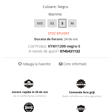
Culoare
:
Negru
Marime
:
XXS
XS
S
M
STOC EPUIZAT
Durata de livrare:
24 de ore
Cod Produs:
KYM11200-negru-S
Ai nevoie de ajutor?
0745431132
Adauga la Favorite
Cere informatii
Livrare rapida in 24 de ore
Comanda fara griji.
de la confirmarea comenzii.
Avem schimb sau retur garantat.