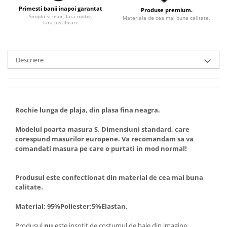
Primesti banii inapoi garantat
Produse premium.
Simplu si usor, fara motiv,
Materiale de cea mai buna calitate.
fara justificari.
Descriere
Rochie lunga de plaja, din plasa fina neagra.
Modelul poarta masura S. Dimensiuni standard, care
corespund masurilor europene. Va recomandam sa va
comandati masura pe care o purtati in mod normal!
Produsul este confectionat din material de cea mai buna
calitate.
Material: 95%Poliester;5%Elastan.
Produsul
nu
este insotit de costumul de baie din imagine.