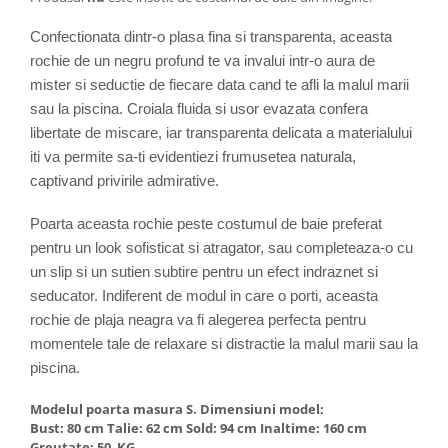
Confectionata dintr-o plasa fina si transparenta, aceasta
rochie de un negru profund te va invalui intr-o aura de
mister si seductie de fiecare data cand te afli la malul marii
sau la piscina. Croiala fluida si usor evazata confera
libertate de miscare, iar transparenta delicata a materialului
iti va permite sa-ti evidentiezi frumusetea naturala,
captivand privirile admirative.
Poarta aceasta rochie peste costumul de baie preferat
pentru un look sofisticat si atragator, sau completeaza-o cu
un slip si un sutien subtire pentru un efect indraznet si
seducator. Indiferent de modul in care o porti, aceasta
rochie de plaja neagra va fi alegerea perfecta pentru
momentele tale de relaxare si distractie la malul marii sau la
piscina.
Modelul poarta masura S. Dimensiuni model:
Bust: 80 cm Talie: 62 cm Sold: 94 cm Inaltime: 160 cm
Greutate: 50 KG