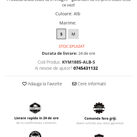
ce vezi!
Culoare
:
Alb
Marime
:
S
M
STOC EPUIZAT
Durata de livrare:
24 de ore
Cod Produs:
KYM1885-ALB-S
Ai nevoie de ajutor?
0745431132
Adauga la Favorite
Cere informatii
Livrare rapida in 24 de ore
Comanda fara griji.
de la confirmarea comenzii.
Avem schimb sau retur garantat.