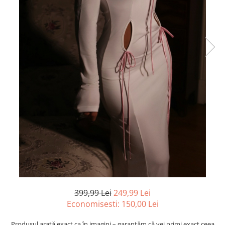
399,99 Lei
249,99 Lei
Economisesti:
150,00
Lei
Produsul arată exact ca în imagini – garantăm că vei primi exact ceea