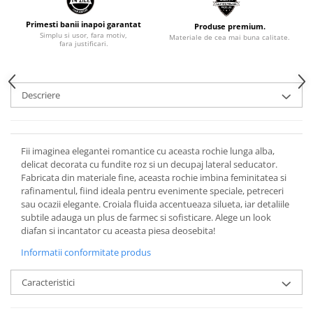
Primesti banii inapoi garantat
Produse premium.
Simplu si usor, fara motiv,
Materiale de cea mai buna calitate.
fara justificari.
Descriere
Fii imaginea elegantei romantice cu aceasta rochie lunga alba,
delicat decorata cu fundite roz si un decupaj lateral seducator.
Fabricata din materiale fine, aceasta rochie imbina feminitatea si
rafinamentul, fiind ideala pentru evenimente speciale, petreceri
sau ocazii elegante. Croiala fluida accentueaza silueta, iar detaliile
subtile adauga un plus de farmec si sofisticare. Alege un look
diafan si incantator cu aceasta piesa deosebita!
Informatii conformitate produs
Caracteristici