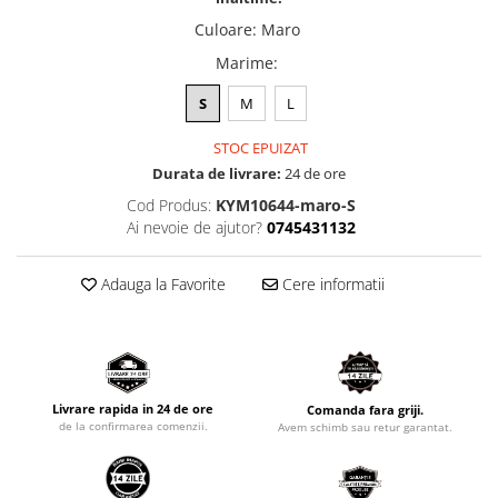
Culoare
:
Maro
Marime
:
S
M
L
STOC EPUIZAT
Durata de livrare:
24 de ore
Cod Produs:
KYM10644-maro-S
Ai nevoie de ajutor?
0745431132
Adauga la Favorite
Cere informatii
Livrare rapida in 24 de ore
Comanda fara griji.
de la confirmarea comenzii.
Avem schimb sau retur garantat.