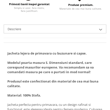
Primesti banii inapoi garantat
Produse premium.
Simplu si usor, fara motiv,
Materiale de cea mai buna calitate.
fara justificari.
Descriere
Jacheta lejera de primavara cu buzunare si capse.
Modelul poarta masura S. Dimensiuni standard, care
corespund masurilor europene. Va recomandam sa va
comandati masura pe care o purtati in mod normal!
Produsul este confectionat din material de cea mai buna
calitate.
Material: 100% Stofa.
Jacheta perfecta pentru primavara, cu un design rafinat si
functional, este alegerea ideala pentru femeia moderna. Culoarea