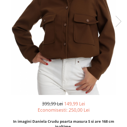
399,99 Lei
149,99 Lei
Economisesti:
250,00
Lei
In imagini Daniela Crudu poarta masura S si are 168 cm
inaltime.