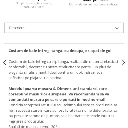
Simplu si usor, fara motiv,
Materiale de cea mai buna calitate.
fara justificari.
Descriere
Costum de baie intreg, tanga, cu decupaje si spatele gol.
Costum de baie intreg cu slip tanga, realizat din material elastic si
confortabil, decorat cu pietre stralucitoare pentru un plus de
eleganta si rafinament. Ideal pentru un look indraznet si
sofisticat pe plaja sau la piscina.
Modelul poarta masura S. Dimensiuni standard, care
corespund masurilor europene. Va recomandam sa va
comandati masura pe care o purtati in mod normal!
Conditia acceptarii returului sau schimbului este ca produsele sa
fie in aceeasi stare in care au fost livrate (sa nu fie deteriorate, sa
nu prezinte semne de purtare, sa aiba toate etichetele intacte).
Ingrijirea produsului:
Spalati de mana la temp. 30 ° c