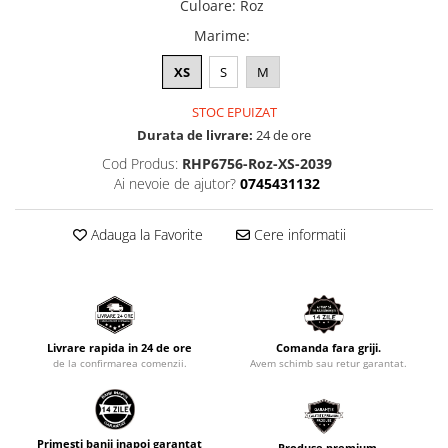
Culoare
:
Roz
Marime
:
XS
S
M
STOC EPUIZAT
Durata de livrare:
24 de ore
Cod Produs:
RHP6756-Roz-XS-2039
Ai nevoie de ajutor?
0745431132
Adauga la Favorite
Cere informatii
Livrare rapida in 24 de ore
Comanda fara griji.
de la confirmarea comenzii.
Avem schimb sau retur garantat.
Primesti banii inapoi garantat
Produse premium.