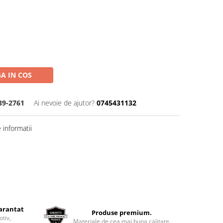
A IN COS
39-2761
Ai nevoie de ajutor?
0745431132
informatii
garantat
Produse premium.
otiv,
Materiale de cea mai buna calitate.