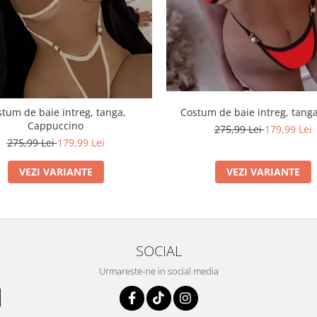
Costum de baie intreg, tanga
tum de baie intreg, tanga,
Cappuccino
275,99 Lei
179,99 Lei
275,99 Lei
179,99 Lei
VEZI VARIANTE
VEZI VARIANTE
SOCIAL
Urmareste-ne in social media