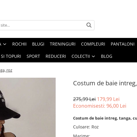
A
ROCHII
BLUGI
TRENINGURI
COMPLEURI
PANTALONI
 SI TOPURI
SPORT
REDUCERI
COLECTII
BLOG
ga, roz
Costum de baie intreg,
275,99 Lei
179,99 Lei
Economisesti:
96,00
Lei
Costum de baie intreg, tanga, cu
Culoare
:
Roz
Marime
: