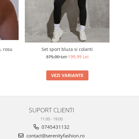
, rosu
Set sport bluza si colanti
Rochie ele
375,00 Lei
199,99 Lei
VEZI VARIANTE
SUPORT CLIENTI
11:00 - 19:00
0745431132
contact@serenityfashion.ro