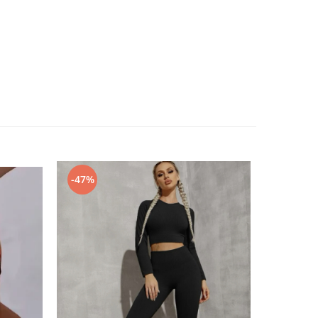
-47%
-80%