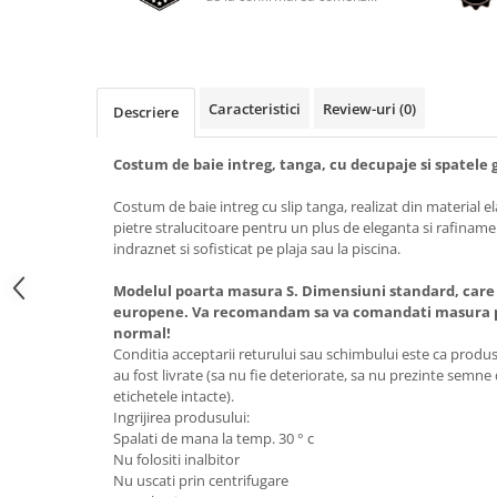
Caracteristici
Review-uri
(0)
Descriere
Costum de baie intreg, tanga, cu decupaje si spatele g
Costum de baie intreg cu slip tanga, realizat din material el
pietre stralucitoare pentru un plus de eleganta si rafiname
indraznet si sofisticat pe plaja sau la piscina.
Modelul poarta masura S. Dimensiuni standard, care
europene. Va recomandam sa va comandati masura pe
normal!
Conditia acceptarii returului sau schimbului este ca produsel
au fost livrate (sa nu fie deteriorate, sa nu prezinte semne
etichetele intacte).
Ingrijirea produsului:
Spalati de mana la temp. 30 ° c
Nu folositi inalbitor
Nu uscati prin centrifugare