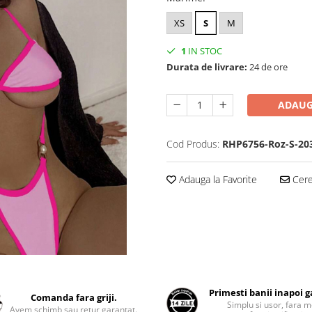
XS
S
M
1
IN STOC
Durata de livrare:
24 de ore
ADAUG
Cod Produs:
RHP6756-Roz-S-20
Adauga la Favorite
Cere 
Primesti banii inapoi 
Comanda fara griji.
Simplu si usor, fara m
Avem schimb sau retur garantat.