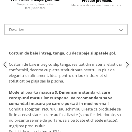
Produse premium.
Simplu si usor, fara motiv,
Materiale de cea mai buna calitate.
fara justificari.
Descriere
Costum de baie intreg, tanga, cu decupaje si spatele gol.
Costum de baie intreg cu slip tanga, realizat din material elastic si
confortabil, decorat cu pietre stralucitoare pentru un plus de
eleganta si rafinament. Ideal pentru un look indraznet si
sofisticat pe plaja sau la piscina.
Modelul poarta masura S. Dimensiuni standard, care
corespund masurilor europene. Va recomandam sa va
comandati masura pe care o purtati in mod normal!
Conditia acceptarii returului sau schimbului este ca produsele sa
fie in aceeasi stare in care au fost livrate (sa nu fie deteriorate, sa
nu prezinte semne de purtare, sa aiba toate etichetele intacte).
Ingrijirea produsului:
Spalati de mana la temp. 30 ° c