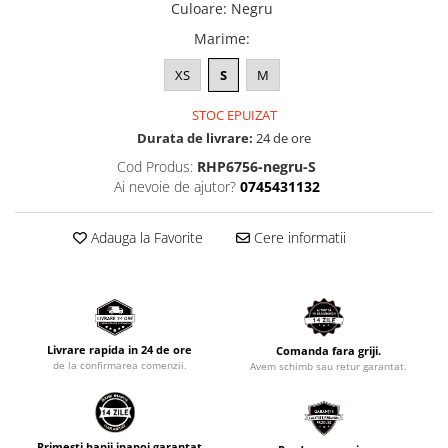
Culoare
:
Negru
Marime
:
XS
S
M
STOC EPUIZAT
Durata de livrare:
24 de ore
Cod Produs:
RHP6756-negru-S
Ai nevoie de ajutor?
0745431132
Adauga la Favorite
Cere informatii
Livrare rapida in 24 de ore
Comanda fara griji.
de la confirmarea comenzii.
Avem schimb sau retur garantat.
Primesti banii inapoi garantat