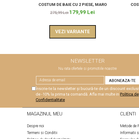
COSTUM DE BAIE CU 2 PIESE, MARO
COS
179,99 Lei
275,99 Lei
VEZI VARIANTE
NEWSLETTER
Nu rata ofertele si promotiile noastre
Înscrie-te la newsletter și bucură-te de un discount exclusi
de -10% la prima ta comandă. Afla mai multe in
Politica de
Confidentialitate
MAGAZINUL MEU
CLIENTI
Despre noi
Metode de P
Termeni si Conditii
Informatii 