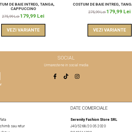
TUM DE BAIE INTREG, TANGA,
COSTUM DE BAIE INTREG, TANG
CAPPUCCINO
179,99 Lei
275,99 Lei
179,99 Lei
275,99 Lei
VEZI VARIANTE
VEZI VARIANTE
SOCIAL
Urmareste-ne in social media
v
DATE COMERCIALE
lata
Serenity Fashion Store SRL
schimb sau retur
J40/5268/20.05.2020