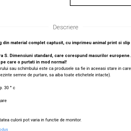
Descriere
 din material complet captusit, cu imprimeu animal print si slip
ra S. Dimensiuni standard, care corespund masurilor europen
pe care o purtati in mod normal!
urului sau schimbului este ca produsele sa fie in aceeasi stare in care
prezinte semne de purtare, sa aiba toate etichetele intacte).
. 30 ° c
gare
tatea culorii pot varia in functie de monitor.
rodus