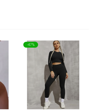
-47%
-80%