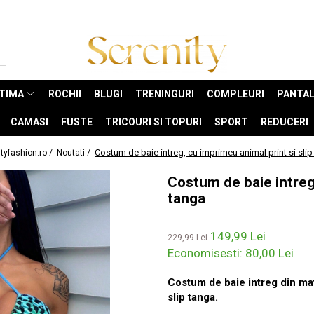
NTIMA
ROCHII
BLUGI
TRENINGURI
COMPLEURI
PANTAL
CAMASI
FUSTE
TRICOURI SI TOPURI
SPORT
REDUCERI
Costum de baie intreg, cu imprimeu animal print si slip
tyfashion.ro /
Noutati /
Costum de baie intreg,
tanga
149,99 Lei
229,99 Lei
Economisesti:
80,00
Lei
Costum de baie intreg din mat
slip tanga.