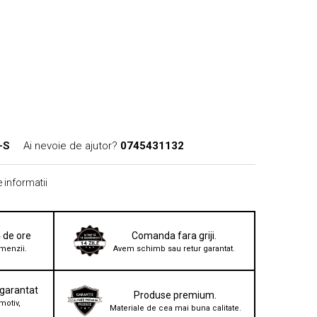
-S
Ai nevoie de ajutor?
0745431132
 informatii
4 de ore
Comanda fara griji.
menzii.
Avem schimb sau retur garantat.
 garantat
Produse premium.
motiv,
Materiale de cea mai buna calitate.