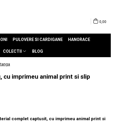
0,00
ONI
PULOVERE SI CARDIGANE
HANORACE
COLECTII
BLOG
 tanga
 cu imprimeu animal print si slip
erial complet captusit, cu imprimeu animal print si