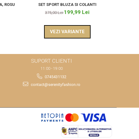
A, ROSU
SET SPORT BLUZA SI COLANTI
ROCHIE 
199,99 Lei
375,00 Lei
VEZI VARIANTE
SUPORT CLIENTI
11:00 - 19:00
0745431132
contact@serenityfashion.ro