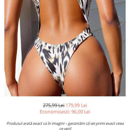
275,99 Lei
179,99 Lei
Economisesti:
96,00
Lei
Produsul arată exact ca în imagini – garantăm că vei primi exact ceea
ce vezi!