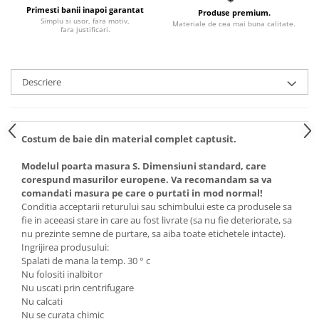
Primesti banii inapoi garantat
Produse premium.
Simplu si usor, fara motiv,
Materiale de cea mai buna calitate.
fara justificari.
Descriere
Costum de baie din material complet captusit.
Modelul poarta masura S. Dimensiuni standard, care
corespund masurilor europene. Va recomandam sa va
comandati masura pe care o purtati in mod normal!
Conditia acceptarii returului sau schimbului este ca produsele sa
fie in aceeasi stare in care au fost livrate (sa nu fie deteriorate, sa
nu prezinte semne de purtare, sa aiba toate etichetele intacte).
Ingrijirea produsului:
Spalati de mana la temp. 30 ° c
Nu folositi inalbitor
Nu uscati prin centrifugare
Nu calcati
Nu se curata chimic