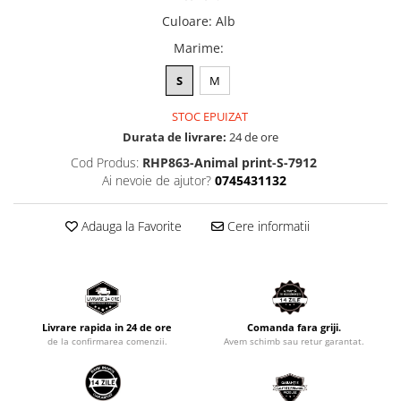
Culoare
:
Alb
Marime
:
S
M
STOC EPUIZAT
Durata de livrare:
24 de ore
Cod Produs:
RHP863-Animal print-S-7912
Ai nevoie de ajutor?
0745431132
Adauga la Favorite
Cere informatii
Livrare rapida in 24 de ore
Comanda fara griji.
de la confirmarea comenzii.
Avem schimb sau retur garantat.