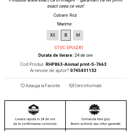
Produsul arată exact ca în imagini – garantăm că vei primi
exact ceea ce vezi!
Culoare
:
Roz
Marime
:
XS
S
M
STOC EPUIZAT
Durata de livrare:
24 de ore
Cod Produs:
RHP863-Animal print-S-7663
Ai nevoie de ajutor?
0745431132
Adauga la Favorite
Cere informatii
Livrare rapida in 24 de ore
Comanda fara griji.
de la confirmarea comenzii.
Avem schimb sau retur garantat.