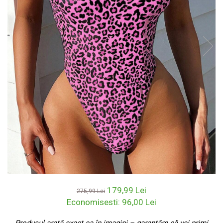
179,99 Lei
275,99 Lei
Economisesti:
96,00
Lei