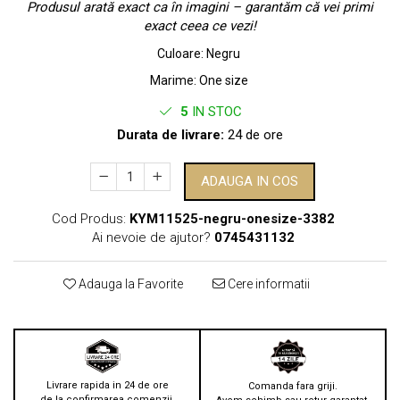
Produsul arată exact ca în imagini – garantăm că vei primi
exact ceea ce vezi!
Culoare
:
Negru
Marime
:
One size
5
IN STOC
Durata de livrare:
24 de ore
ADAUGA IN COS
Cod Produs:
KYM11525-negru-onesize-3382
Ai nevoie de ajutor?
0745431132
Adauga la Favorite
Cere informatii
Livrare rapida in 24 de ore
Comanda fara griji.
de la confirmarea comenzii.