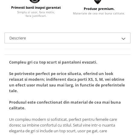
Primesti banii inapoi garantat
Produse premium.
Simplu si usor, fara motiv,
Materiale de cea mai buna calitate.
fara justificari.
Descriere
Compleu gri cu top scurt si pantaloni evazati.
Se potriveste perfect pe orice silueta, oferind un look
relaxat si modern; indiferent daca porti XS, S, M, vei obtine
un efect usor mulat sau mai larg, in functie de preferintele
tale.
Produsul este confectionat din material de cea mai buna
calitate.
Un compleu modern si sofisticat, perfect pentru femeile care
doresc sa imbine confortul cu stilul. Setul vine intr-o nuanta
eleganta de gri si include un top scurt, usor pe gat, care