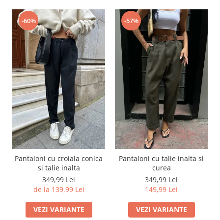
-60%
-57%
Pantaloni cu croiala conica
Pantaloni cu talie inalta si
si talie inalta
curea
349,99 Lei
349,99 Lei
de la 139,99 Lei
149,99 Lei
VEZI VARIANTE
VEZI VARIANTE