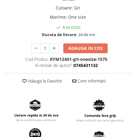
Culoare
:
Gri
Marime
:
One size
1
IN STOC
Durata de livrare:
24 de ore
ADAUGA IN COS
Cod Produs:
KYM12401-gri-onesize-1575
Ai nevoie de ajutor?
0745431132
Adauga la Favorite
Cere informatii
Livrare rapida in 24 de ore
Comanda fara griji.
de la confirmarea comenzii.
Avem schimb sau retur garantat.