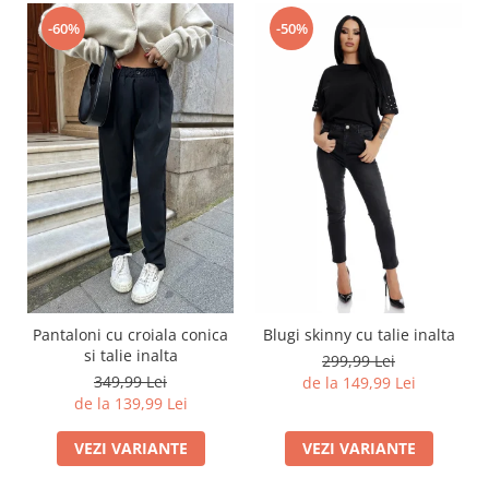
-60%
-50%
Pantaloni cu croiala conica
Blugi skinny cu talie inalta
si talie inalta
299,99 Lei
349,99 Lei
de la 149,99 Lei
de la 139,99 Lei
VEZI VARIANTE
VEZI VARIANTE