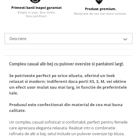
Primesti banii inapoi garantat
Produse premium.
Simplu si usor, fara motiv,
Materiale de cea mai buna calitate.
fara justificari.
Descriere
Compleu casual alb-bej cu pulover oversize
s
i pantaloni largi.
Se potriveste perfect pe orice silueta, oferind un look
relaxat si modern; indiferent daca porti XS, S, M, vei obtine
un efect usor mulat sau mai larg, in functie de preferintele
tale.
Produsul este confectionat din material de cea mai buna
calitate.
Un compleu casual sofisticat si confortabil, perfect pentru femeile
care apreciaza eleganta relaxata. Realizat intr-o combinatie
rafinata de alb si bej, setul include un pulover oversize tip bluza,