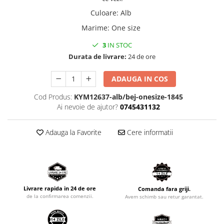
Culoare
:
Alb
Marime
:
One size
3
IN STOC
Durata de livrare:
24 de ore
ADAUGA IN COS
Cod Produs:
KYM12637-alb/bej-onesize-1845
Ai nevoie de ajutor?
0745431132
Adauga la Favorite
Cere informatii
Livrare rapida in 24 de ore
Comanda fara griji.
de la confirmarea comenzii.
Avem schimb sau retur garantat.