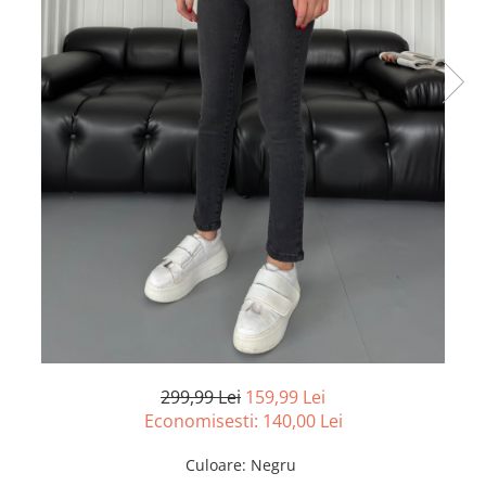
299,99 Lei
159,99 Lei
Economisesti:
140,00
Lei
Culoare
:
Negru