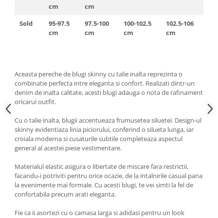
cm
cm
Sold
95-97.5
97.5-100
100-102.5
102.5-106
cm
cm
cm
cm
Aceasta pereche de blugi skinny cu talie inalta reprezinta o
combinatie perfecta intre eleganta si confort. Realizati dintr-un
denim de inalta calitate, acesti blugi adauga o nota de rafinament
oricarui outfit.
Cu o talie inalta, blugii accentueaza frumusetea siluetei. Design-ul
skinny evidentiaza linia piciorului, conferind o silueta lunga, iar
croiala moderna si cusaturile subtile completeaza aspectul
general al acestei piese vestimentare.
Materialul elastic asigura o libertate de miscare fara restrictii,
facandu-i potriviti pentru orice ocazie, de la intalnirile casual pana
la evenimente mai formale. Cu acesti blugi, te vei simti la fel de
confortabila precum arati eleganta.
Fie ca ii asortezi cu o camasa larga si adidasi pentru un look