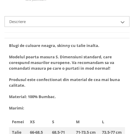
Descriere
Blugi de culoare neagra, skinny cu talie inalta.
Modelul poarta masura S. Dimensiuni standard, care
corespund masurilor europene. Va recomandam sa va
comandati masura pe care o purtati in mod normal!
Produsul este confectionat din material de cea mai buna
calitate.
Material: 100% Bumbac.
Marimi:
Femei
XS
S
M
L
Talie
66-68.5
68.5-71
71-73.5 cm
73.5-77 cm