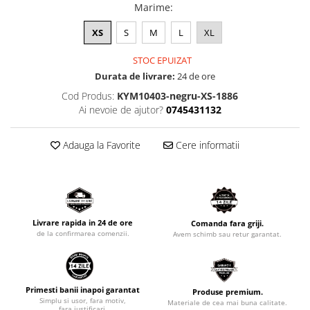
Marime
:
XS
S
M
L
XL
STOC EPUIZAT
Durata de livrare:
24 de ore
Cod Produs:
KYM10403-negru-XS-1886
Ai nevoie de ajutor?
0745431132
Adauga la Favorite
Cere informatii
Livrare rapida in 24 de ore
Comanda fara griji.
de la confirmarea comenzii.
Avem schimb sau retur garantat.
Primesti banii inapoi garantat
Produse premium.
Simplu si usor, fara motiv,
Materiale de cea mai buna calitate.
fara justificari.