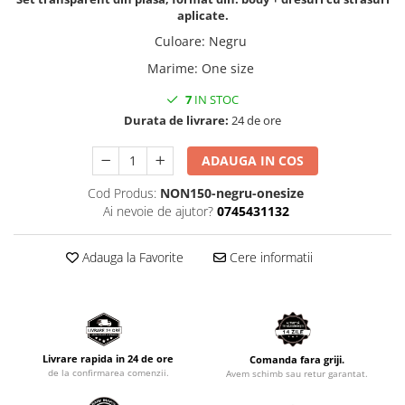
aplicate.
Culoare
:
Negru
Marime
:
One size
7
IN STOC
Durata de livrare:
24 de ore
ADAUGA IN COS
Cod Produs:
NON150-negru-onesize
Ai nevoie de ajutor?
0745431132
Adauga la Favorite
Cere informatii
Livrare rapida in 24 de ore
Comanda fara griji.
de la confirmarea comenzii.
Avem schimb sau retur garantat.