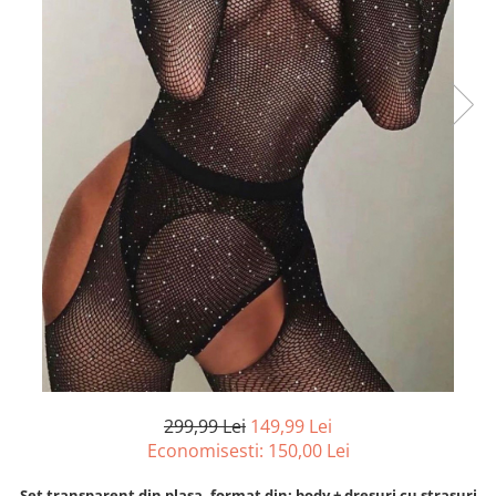
299,99 Lei
149,99 Lei
Economisesti:
150,00
Lei
Set transparent din plasa, format din: body + dresuri cu strasuri