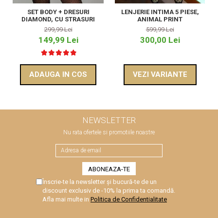
SET BODY + DRESURI
LENJERIE INTIMA 5 PIESE,
DIAMOND, CU STRASURI
ANIMAL PRINT
299,99 Lei
599,99 Lei
149,99 Lei
300,00 Lei
ADAUGA IN COS
VEZI VARIANTE
NEWSLETTER
Nu rata ofertele si promotiile noastre
Înscrie-te la newsletter și bucură-te de un
discount exclusiv de -10% la prima ta comandă.
Afla mai multe in
Politica de Confidentialitate