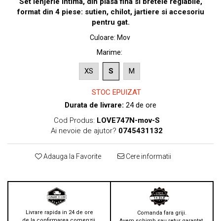
Set lenjerie intima, din plasa fina si bretele reglabile,
format din 4 piese: sutien, chilot, jartiere si accesoriu
pentru gat.
Culoare
:
Mov
Marime
:
XS
S
M
STOC EPUIZAT
Durata de livrare:
24 de ore
Cod Produs:
LOVE747N-mov-S
Ai nevoie de ajutor?
0745431132
Adauga la Favorite
Cere informatii
Livrare rapida in 24 de ore
Comanda fara griji.
de la confirmarea comenzii.
Avem schimb sau retur garantat.