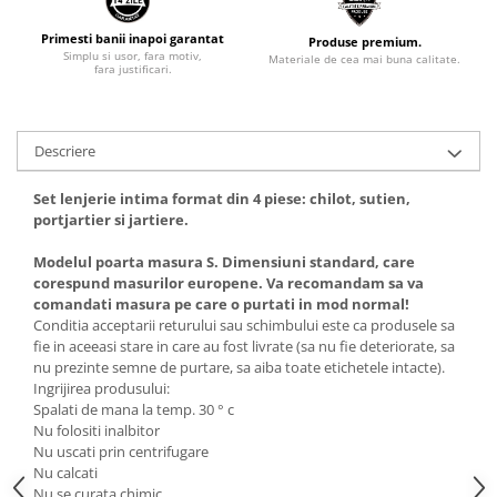
Primesti banii inapoi garantat
Produse premium.
Simplu si usor, fara motiv,
Materiale de cea mai buna calitate.
fara justificari.
Descriere
Set lenjerie intima format din 4 piese: chilot, sutien,
portjartier si jartiere.
Modelul poarta masura S. Dimensiuni standard, care
corespund masurilor europene. Va recomandam sa va
comandati masura pe care o purtati in mod normal!
Conditia acceptarii returului sau schimbului este ca produsele sa
fie in aceeasi stare in care au fost livrate (sa nu fie deteriorate, sa
nu prezinte semne de purtare, sa aiba toate etichetele intacte).
Ingrijirea produsului:
Spalati de mana la temp. 30 ° c
Nu folositi inalbitor
Nu uscati prin centrifugare
Nu calcati
Nu se curata chimic