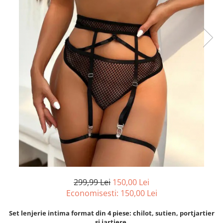
299,99 Lei
150,00 Lei
Economisesti:
150,00
Lei
Set lenjerie intima format din 4 piese: chilot, sutien, portjartier
si jartiere.