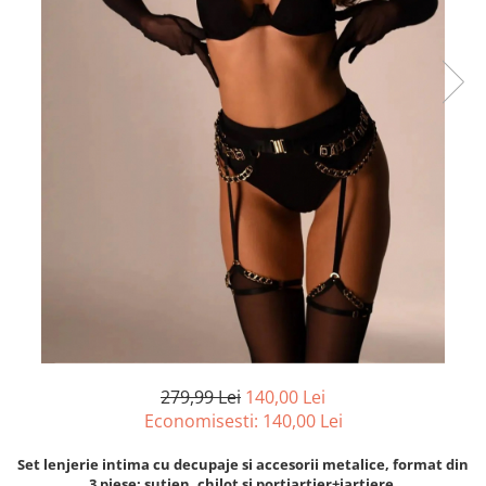
279,99 Lei
140,00 Lei
Economisesti:
140,00
Lei
Set lenjerie intima cu decupaje si accesorii metalice, format din
3 piese: sutien, chilot si portjartier+jartiere.