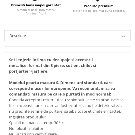
Primesti banii inapoi garantat
Produse premium.
Simplu si usor, fara motiv,
Materiale de cea mai buna calitate.
fara justificari.
Descriere
Set lenjerie intima cu decupaje si accesorii
metalice, format din 3 piese: sutien, chilot si
portjartier+jartiere.
Modelul poarta masura S. Dimensiuni standard, care
corespund masurilor europene. Va recomandam sa va
comandati masura pe care o purtati in mod normal!
Conditia acceptarii returului sau schimbului este ca produsele sa
fie in aceeasi stare in care au fost livrate (sa nu fie deteriorate, sa
nu prezinte semne de purtare, sa aiba toate etichetele intacte).
Ingrijirea produsului:
Spalati de mana la temp. 30 ° c
Nu folositi inalbitor
Nu uscati prin centrifugare