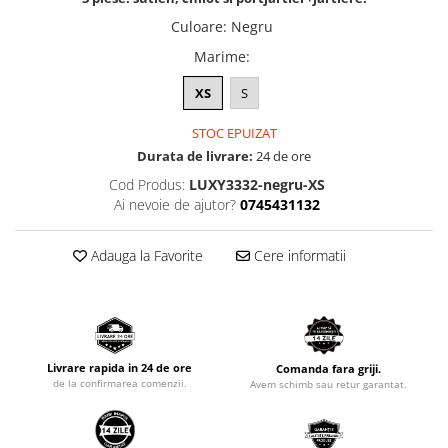
Culoare
:
Negru
Marime
:
XS
S
STOC EPUIZAT
Durata de livrare:
24 de ore
Cod Produs:
LUXY3332-negru-XS
Ai nevoie de ajutor?
0745431132
Adauga la Favorite
Cere informatii
Livrare rapida in 24 de ore
Comanda fara griji.
de la confirmarea comenzii.
Avem schimb sau retur garantat.