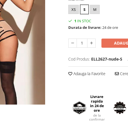
XS
S
M
1
IN STOC
Durata de livrare:
24 de ore
ADAUG
Cod Produs:
ELL2627-nude-S
Adauga la Favorite
Cere 
Livrare
rapida
in 24 de
ore
de la
confirmarea comenzii.