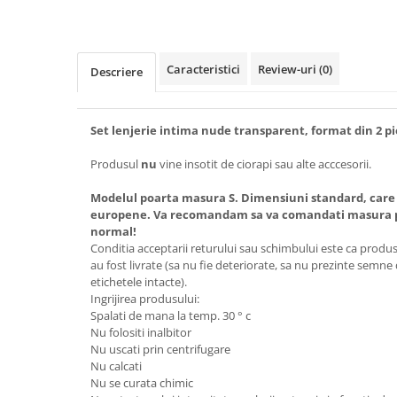
Caracteristici
Review-uri
(0)
Descriere
Set lenjerie intima nude transparent, format din 2 pie
Produsul
nu
vine insotit de ciorapi sau alte acccesorii.
Modelul poarta masura S. Dimensiuni standard, care
europene. Va recomandam sa va comandati masura pe
normal!
Conditia acceptarii returului sau schimbului este ca produsel
au fost livrate (sa nu fie deteriorate, sa nu prezinte semne
etichetele intacte).
Ingrijirea produsului:
Spalati de mana la temp. 30 ° c
Nu folositi inalbitor
Nu uscati prin centrifugare
Nu calcati
Nu se curata chimic