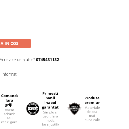
A IN COS
Ai nevoie de ajutor?
0745431132
informatii
Primesti
Comanda
banii
Produse
fara
inapoi
premium.
griji.
garantat
Materiale
Avem
de cea
Simplu si
schimb
mai
usor, fara
sau
buna calitate.
motiv,
retur garantat.
fara justificari.