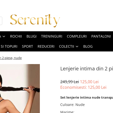
A
ROCHII
BLUGI
TRENINGURI
COMPLEURI
PANTALONI
 SI TOPURI
SPORT
REDUCERI
COLECTII
BLOG
n 2 piese, nude
Lenjerie intima din 2 p
249,99 Lei
125,00 Lei
Economisesti:
125,00
Lei
Set lenjerie intima nude transpar
Culoare
:
Nude
Marime
: