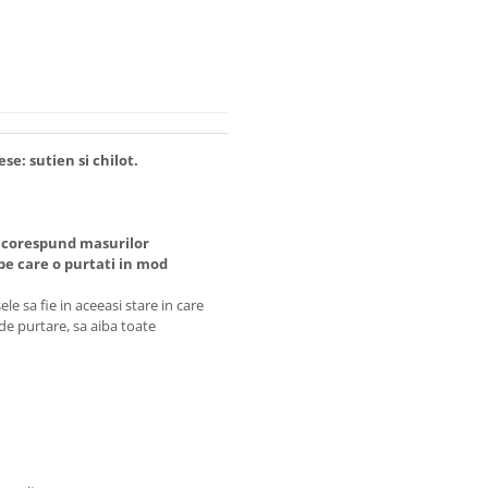
se: sutien si chilot.
 corespund masurilor
 care o purtati in mod
e sa fie in aceeasi stare in care
 de purtare, sa aiba toate