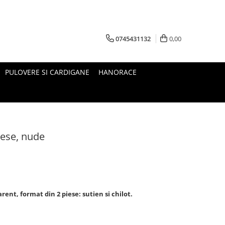
0745431132
0,00
PULOVERE SI CARDIGANE
HANORACE
iese, nude
ent, format din 2 piese: sutien si chilot.