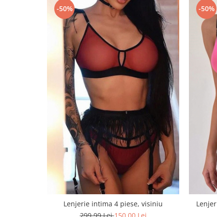
-50%
-50%
Lenjerie intima 4 piese, visiniu
Lenjer
299,99 Lei
150,00 Lei