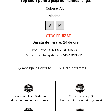
Top scurt pentru plaja cu maneca lunga.
Culoare
:
Alb
Marime
:
S
M
STOC EPUIZAT
Durata de livrare:
24 de ore
Cod Produs:
RXS214-alb-S
Ai nevoie de ajutor?
0745431132
Adauga la Favorite
Cere informatii
Livrare rapida in 24 de ore
Comanda fara griji.
de la confirmarea comenzii.
Avem schimb sau retur garantat.