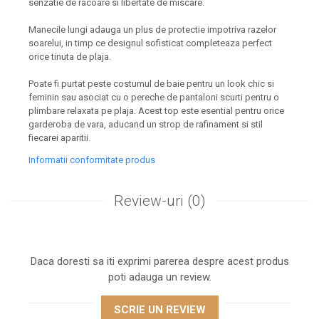
senzatie de racoare si libertate de miscare.
Manecile lungi adauga un plus de protectie impotriva razelor
soarelui, in timp ce designul sofisticat completeaza perfect
orice tinuta de plaja.
Poate fi purtat peste costumul de baie pentru un look chic si
feminin sau asociat cu o pereche de pantaloni scurti pentru o
plimbare relaxata pe plaja. Acest top este esential pentru orice
garderoba de vara, aducand un strop de rafinament si stil
fiecarei aparitii.
Informatii conformitate produs
Review-uri
(0)
Daca doresti sa iti exprimi parerea despre acest produs
poti adauga un review.
SCRIE UN REVIEW