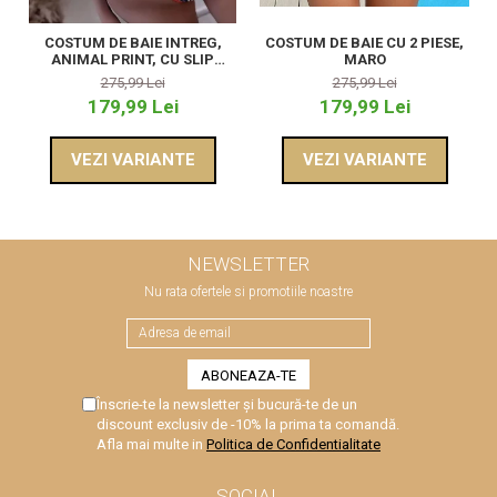
COSTUM DE BAIE INTREG,
COSTUM DE BAIE CU 2 PIESE,
ANIMAL PRINT, CU SLIP
MARO
TANGA
275,99 Lei
275,99 Lei
179,99 Lei
179,99 Lei
VEZI VARIANTE
VEZI VARIANTE
NEWSLETTER
Nu rata ofertele si promotiile noastre
Înscrie-te la newsletter și bucură-te de un
discount exclusiv de -10% la prima ta comandă.
Afla mai multe in
Politica de Confidentialitate
SOCIAL