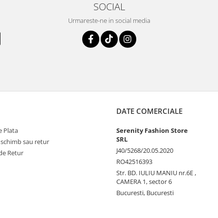
SOCIAL
Urmareste-ne in social media
DATE COMERCIALE
 Plata
Serenity Fashion Store
SRL
 schimb sau retur
J40/5268/20.05.2020
de Retur
RO42516393
Str. BD. IULIU MANIU nr.6E ,
CAMERA 1, sector 6
Bucuresti, Bucuresti