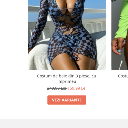
Costu
Costum de baie din 3 piese, cu
imprimeu
249,99 Lei
159,99 Lei
VEZI VARIANTE