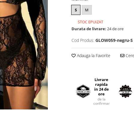
S
M
STOC EPUIZAT
Durata de livrare:
24 de ore
Cod Produs:
GLOW059-negru-S
Adauga la Favorite
Cere 
Livrare
rapida
in 24 de
ore
de la
confirmarea comenzii.