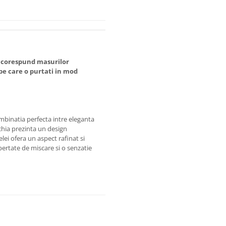
 corespund masurilor
 care o purtati in mod
ombinatia perfecta intre eleganta
ochia prezinta un design
elei ofera un aspect rafinat si
ibertate de miscare si o senzatie