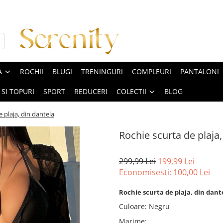
A
ROCHII
BLUGI
TRENINGURI
COMPLEURI
PANTALONI
 SI TOPURI
SPORT
REDUCERI
COLECTII
BLOG
 plaja, din dantela
Rochie scurta de plaja,
299,99 Lei
199,99 Lei
Economisesti:
100,00
Lei
Rochie scurta de plaja, din dant
Culoare
:
Negru
Marime
: