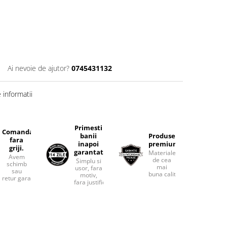
Ai nevoie de ajutor?
0745431132
informatii
Primesti
Comanda
banii
Produse
fara
inapoi
premium.
griji.
garantat
Materiale
Avem
de cea
Simplu si
schimb
mai
usor, fara
sau
buna calitate.
motiv,
retur garantat.
fara justificari.