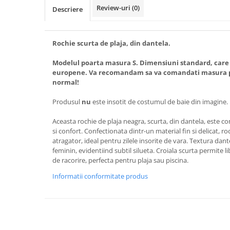
Review-uri
(0)
Descriere
Rochie scurta de plaja, din dantela.
Modelul poarta masura S. Dimensiuni standard, care
europene. Va recomandam sa va comandati masura pe
normal!
Produsul
nu
este insotit de costumul de baie din imagine.
Aceasta rochie de plaja neagra, scurta, din dantela, este c
si confort. Confectionata dintr-un material fin si delicat, r
atragator, ideal pentru zilele insorite de vara. Textura dant
feminin, evidentiind subtil silueta. Croiala scurta permite l
de racorire, perfecta pentru plaja sau piscina.
Informatii conformitate produs