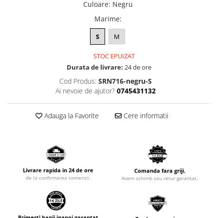
Culoare
:
Negru
Marime
:
S
M
STOC EPUIZAT
Durata de livrare:
24 de ore
Cod Produs:
SRN716-negru-S
Ai nevoie de ajutor?
0745431132
Adauga la Favorite
Cere informatii
Livrare rapida in 24 de ore
Comanda fara griji.
de la confirmarea comenzii.
Avem schimb sau retur garantat.
Primesti banii inapoi garantat