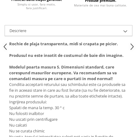
Produse premium.
Simplu si usor, fara motiv,
Materiale de cea mai buna calitate.
fara justificari.
Descriere
Rochie de plaja transparenta, midi si crapata pe picior.
Produsul nu este insotit de costumul de baie din imagine.
Modelul poarta masura S. Dimensiuni standard, care
corespund masurilor europene. Va recomandam sa va
comandati masura pe care o purtati in mod normal!
Conditia acceptarii returului sau schimbului este ca produsele sa
fie in aceeasi stare in care au fost livrate (sa nu fie deteriorate, sa
nu prezinte semne de purtare, sa aiba toate etichetele intacte).
Ingrijirea produsului:
Spalati de mana la temp. 30 ° c
Nu folositi inalbitor
Nu uscati prin centrifugare
Nu calcati
Nu se curata chimic
Nuanta, tonul si intensitatea culorii pot varia in functie de