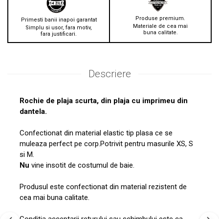
Produse premium.
Primesti banii inapoi garantat
Materiale de cea mai
Simplu si usor, fara motiv,
buna calitate.
fara justificari.
Descriere
Rochie de plaja scurta, din plaja cu imprimeu din
dantela.
Confectionat din material elastic tip plasa ce se
muleaza perfect pe corp.Potrivit pentru masurile XS, S
si M.
Nu
vine insotit de costumul de baie.
Produsul este confectionat din material rezistent de
cea mai buna calitate.
Conditia acceptarii returului sau schimbului este ca