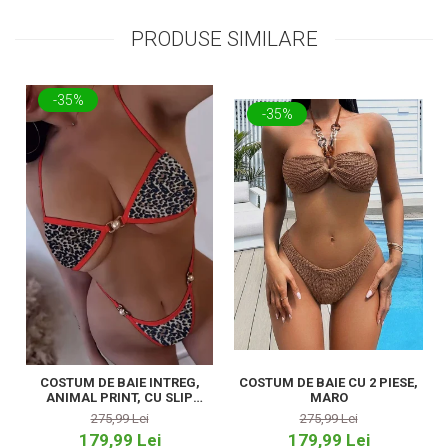
PRODUSE SIMILARE
-35%
-35%
COSTUM DE BAIE INTREG,
COSTUM DE BAIE CU 2 PIESE,
ANIMAL PRINT, CU SLIP
MARO
TANGA
275,99 Lei
275,99 Lei
179,99 Lei
179,99 Lei