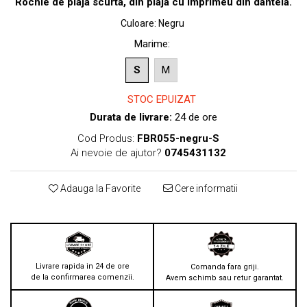
Rochie de plaja scurta, din plaja cu imprimeu din dantela.
Culoare
:
Negru
Marime
:
S
M
STOC EPUIZAT
Durata de livrare:
24 de ore
Cod Produs:
FBR055-negru-S
Ai nevoie de ajutor?
0745431132
Adauga la Favorite
Cere informatii
Livrare rapida in 24 de ore
Comanda fara griji.
de la confirmarea comenzii.
Avem schimb sau retur garantat.