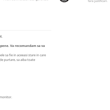
fara justificari.
l.
opene. Va recomandam sa va
e sa fie in aceeasi stare in care
 de purtare, sa aiba toate
 monitor.