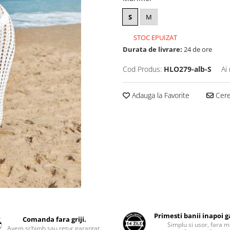
S
M
STOC EPUIZAT
Durata de livrare:
24 de ore
Cod Produs:
HLO279-alb-S
Ai
Adauga la Favorite
Cere 
Primesti banii inapoi 
Comanda fara griji.
Simplu si usor, fara m
Avem schimb sau retur garantat.