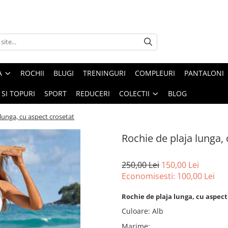
A
ROCHII
BLUGI
TRENINGURI
COMPLEURI
PANTALONI
 SI TOPURI
SPORT
REDUCERI
COLECTII
BLOG
 lunga, cu aspect crosetat
Rochie de plaja lunga,
250,00 Lei
150,00 Lei
Economisesti:
100,00
Lei
Rochie de plaja lunga, cu aspect 
Culoare
:
Alb
Marime
: