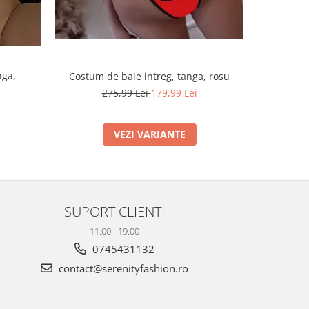
nga,
Costum de baie intreg, tanga, rosu
Costum d
275,99 Lei
179,99 Lei
VEZI VARIANTE
SUPORT CLIENTI
11:00 - 19:00
0745431132
contact@serenityfashion.ro