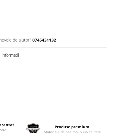
 nevoie de ajutor?
0745431132
informatii
garantat
Produse premium.
otiv,
Materiale de cea mai buna calitate.