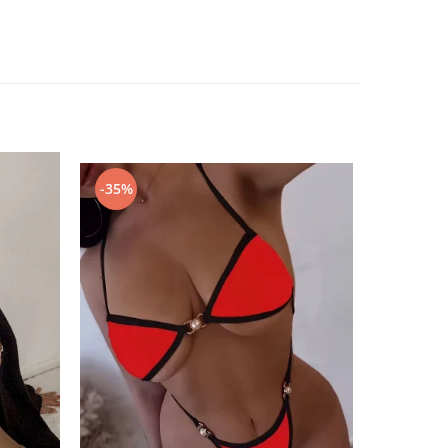
-35%
-67%