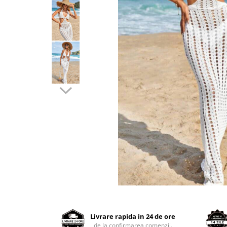
Distribuie
pe
Facebook
Livrare rapida in 24 de ore
de la confirmarea comenzii.