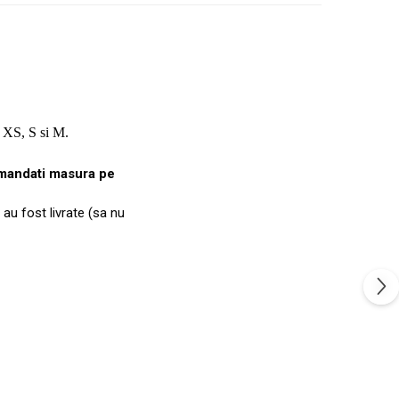
le XS, S si M.
mandati masura pe
 au fost livrate (sa nu