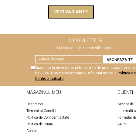
VEZI VARIANTE
NEWSLETTER
Nu rata ofertele si promotiile noastre
Înscrie-te la newsletter și bucură-te de un discount exclusi
de -10% la prima ta comandă. Afla mai multe in
Politica de
Confidentialitate
MAGAZINUL MEU
CLIENTI
Despre noi
Metode de P
Termeni si Conditii
Informatii 
Politica de Confidentialitate
Formular de
Politica de livrare
ANPC
Contact