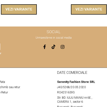
VEZI VARIANTE
VEZI VARIANTE
SOCIAL
Urmareste-ne in social media
v
DATE COMERCIALE
lata
Serenity Fashion Store SRL
schimb sau retur
J40/5268/20.05.2020
 Retur
RO42516393
Str. BD. IULIU MANIU nr.6E ,
CAMERA 1, sector 6