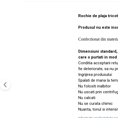
Rochie de plaja tricot
Produsul nu este inso
Confectionat din materia
Dimensiuni standard
care o purtati in mod
Conditia acceptarii ret
fie deteriorate, sa nu 
Ingrijirea produsului:
Spalati de mana la temp
Nu folositi inalbitor
Nu uscati prin centrifu
Nu calcati
Nu se curata chimic
Nuanta, tonul si intensi
Informatii conformitate p