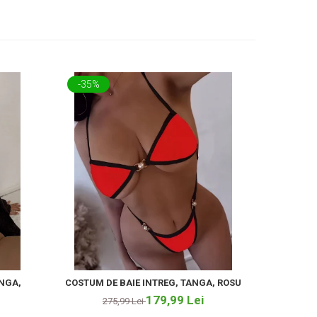
-35%
-67%
ANGA,
COSTUM DE BAIE INTREG, TANGA, ROSU
COSTUM D
179,99 Lei
275,99 Lei