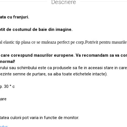
Descriere
ata cu franjuri.
tit de costumul de baie din imagine.
l elastic tip plasa ce se muleaza perfect pe corp.Potrivit pentru masuri
, care corespund masurilor europene. Va recomandam sa va co
 normal!
urului sau schimbului este ca produsele sa fie in aceeasi stare in care
prezinte semne de purtare, sa aiba toate etichetele intacte).
. 30 ° c
gare
tatea culorii pot varia in functie de monitor.
rodus