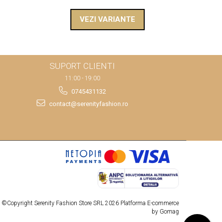
VEZI VARIANTE
SUPORT CLIENTI
11:00 - 19:00
0745431132
contact@serenityfashion.ro
©Copyright Serenity Fashion Store SRL 2026
Platforma E-commerce
by Gomag