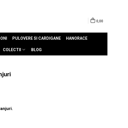
0,00
ONI
PULOVERE SI CARDIGANE
HANORACE
COLECTII
BLOG
njuri
anjuri.