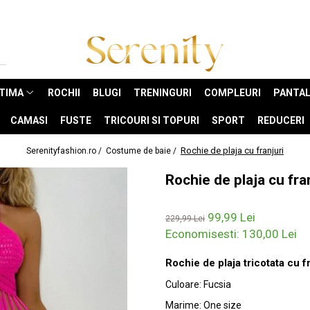
NTIMA
ROCHII
BLUGI
TRENINGURI
COMPLEURI
PANTAL
CAMASI
FUSTE
TRICOURI SI TOPURI
SPORT
REDUCERI
Rochie de plaja cu franjuri
Serenityfashion.ro /
Costume de baie /
Rochie de plaja cu fra
99,99 Lei
229,99 Lei
Economisesti:
130,00
Lei
Rochie de plaja tricotata cu fr
Culoare
:
Fucsia
Marime
:
One size