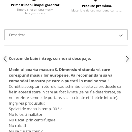
Primesti banii inapoi garantat
Produse premium.
Simplu si usor, fara motiv,
Materiale de cea mai buna calitate.
fara justificari.
Descriere
Costum de baie intreg, cu snur si decupaje.
Modelul poarta masura S. Dimensiuni standard, care
corespund masurilor europene. Va recomandam sa va
comandati masura pe care o purtati in mod normal!
Conditia acceptarii returului sau schimbului este ca produsele sa
fie in aceeasi stare in care au fost livrate (sa nu fie deteriorate, sa
nu prezinte semne de purtare, sa aiba toate etichetele intacte).
Ingrijirea produsului:
Spalati de mana la temp. 30 ° c
Nu folositi inalbitor
Nu uscati prin centrifugare
Nu calcati
Nu se curata chimic