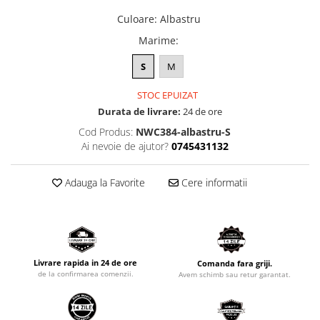
Culoare
:
Albastru
Marime
:
S
M
STOC EPUIZAT
Durata de livrare:
24 de ore
Cod Produs:
NWC384-albastru-S
Ai nevoie de ajutor?
0745431132
Adauga la Favorite
Cere informatii
Livrare rapida in 24 de ore
Comanda fara griji.
de la confirmarea comenzii.
Avem schimb sau retur garantat.