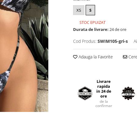
XS
S
STOC EPUIZAT
Durata de livrare:
24 de ore
Cod Produs:
SWIM105-gri-s
A
Adauga la Favorite
Cere 
Livrare
rapida
in 24 de
ore
de la
confirmarea comenzii.