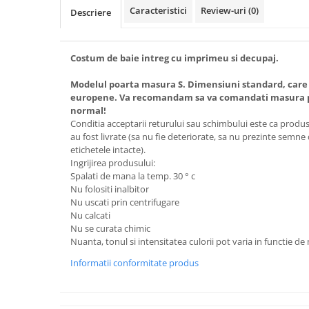
Caracteristici
Review-uri
(0)
Descriere
Costum de baie intreg cu imprimeu si decupaj.
Modelul poarta masura S. Dimensiuni standard, care
europene. Va recomandam sa va comandati masura pe
normal!
Conditia acceptarii returului sau schimbului este ca produsel
au fost livrate (sa nu fie deteriorate, sa nu prezinte semne
etichetele intacte).
Ingrijirea produsului:
Spalati de mana la temp. 30 ° c
Nu folositi inalbitor
Nu uscati prin centrifugare
Nu calcati
Nu se curata chimic
Nuanta, tonul si intensitatea culorii pot varia in functie de
Informatii conformitate produs