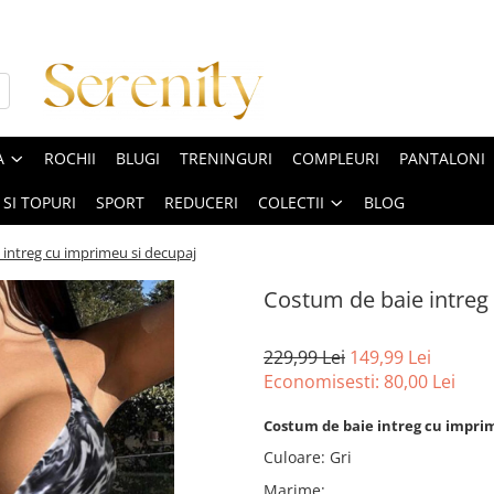
A
ROCHII
BLUGI
TRENINGURI
COMPLEURI
PANTALONI
 SI TOPURI
SPORT
REDUCERI
COLECTII
BLOG
intreg cu imprimeu si decupaj
Costum de baie intreg
229,99 Lei
149,99 Lei
Economisesti:
80,00
Lei
Costum de baie intreg cu imprim
Culoare
:
Gri
Marime
: