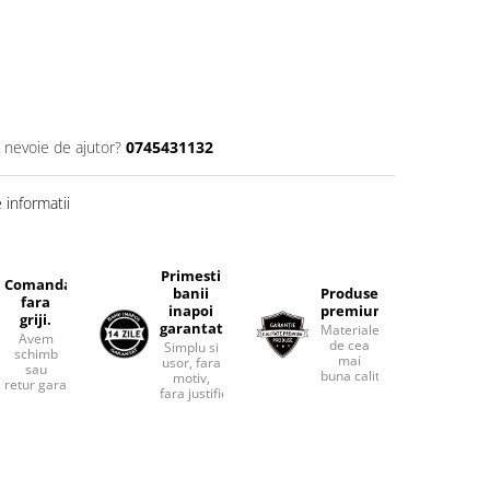
i nevoie de ajutor?
0745431132
informatii
Primesti
Comanda
banii
Produse
fara
inapoi
premium.
griji.
garantat
Materiale
Avem
de cea
Simplu si
schimb
mai
usor, fara
sau
buna calitate.
motiv,
retur garantat.
fara justificari.