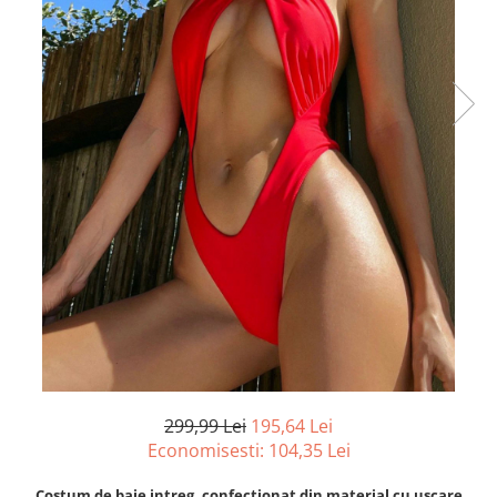
299,99 Lei
195,64 Lei
Economisesti:
104,35
Lei
Costum de baie intreg, confectionat din material cu uscare