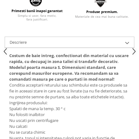
Primesti banii inapoi garantat
Produse premium.
Simplu si usor, fara motiv,
Materiale de cea mai buna calitate.
fara justificari.
Descriere
Costum de baie intreg, confectionat din material cu uscare
rapida, cu decupaj in zona taliei si trandafir decorativ.
Modelul poarta masura S. Dimensiuni standard, care
corespund masurilor europene. Va recomandam sa va
comandati masura pe care o purtati in mod normal!
Conditia acceptarii returului sau schimbului este ca produsele sa
fie in aceeasi stare in care au fost livrate (sa nu fie deteriorate, sa
nu prezinte semne de purtare, sa aiba toate etichetele intacte).
Ingrijirea produsului:
Spalati de mana la temp. 30 ° c
Nu folositi inalbitor
Nu uscati prin centrifugare
Nu calcati
Nu se curata chimic
Nuanta, tonul si intensitatea culorii pot varia in functie de