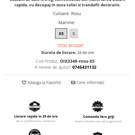
rapida, cu decupaj in zona taliei si trandafir decorativ.
Culoare
:
Rosu
Marime
:
XS
S
STOC EPUIZAT
Durata de livrare:
24 de ore
Cod Produs:
OIX3348-rosu-XS
Ai nevoie de ajutor?
0745431132
Adauga la Favorite
Cere informatii
Livrare rapida in 24 de ore
Comanda fara griji.
de la confirmarea comenzii.
Avem schimb sau retur garantat.