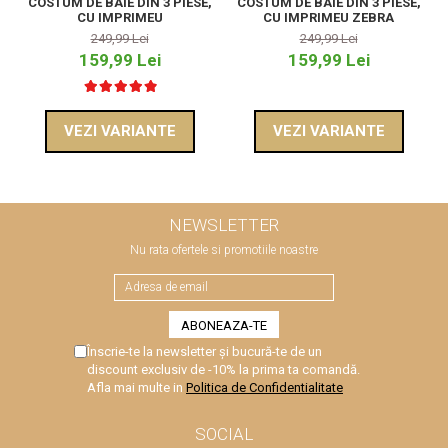
COSTUM DE BAIE DIN 3 PIESE,
COSTUM DE BAIE DIN 3 PIESE,
CU IMPRIMEU
CU IMPRIMEU ZEBRA
249,99 Lei
249,99 Lei
159,99 Lei
159,99 Lei
VEZI VARIANTE
VEZI VARIANTE
NEWSLETTER
Nu rata ofertele si promotiile noastre
Înscrie-te la newsletter și bucură-te de un
discount exclusiv de -10% la prima ta comandă.
Afla mai multe in
Politica de Confidentialitate
SOCIAL