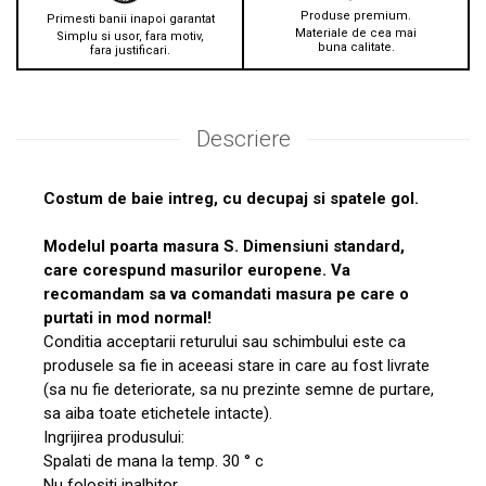
Produse premium.
Primesti banii inapoi garantat
Materiale de cea mai
Simplu si usor, fara motiv,
buna calitate.
fara justificari.
Descriere
Costum de baie intreg, cu decupaj si spatele gol.
Modelul poarta masura S. Dimensiuni standard,
care corespund masurilor europene. Va
recomandam sa va comandati masura pe care o
purtati in mod normal!
Conditia acceptarii returului sau schimbului este ca
produsele sa fie in aceeasi stare in care au fost livrate
(sa nu fie deteriorate, sa nu prezinte semne de purtare,
sa aiba toate etichetele intacte).
Ingrijirea produsului:
Spalati de mana la temp. 30 ° c
Nu folositi inalbitor