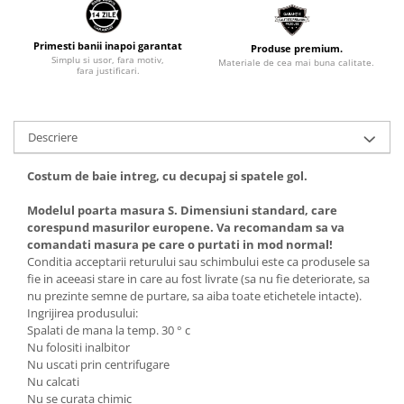
Primesti banii inapoi garantat
Produse premium.
Simplu si usor, fara motiv,
Materiale de cea mai buna calitate.
fara justificari.
Descriere
Costum de baie intreg, cu decupaj si spatele gol.
Modelul poarta masura S. Dimensiuni standard, care
corespund masurilor europene. Va recomandam sa va
comandati masura pe care o purtati in mod normal!
Conditia acceptarii returului sau schimbului este ca produsele sa
fie in aceeasi stare in care au fost livrate (sa nu fie deteriorate, sa
nu prezinte semne de purtare, sa aiba toate etichetele intacte).
Ingrijirea produsului:
Spalati de mana la temp. 30 ° c
Nu folositi inalbitor
Nu uscati prin centrifugare
Nu calcati
Nu se curata chimic