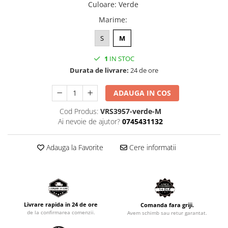
Culoare
:
Verde
Marime
:
S
M
1
IN STOC
Durata de livrare:
24 de ore
ADAUGA IN COS
Cod Produs:
VRS3957-verde-M
Ai nevoie de ajutor?
0745431132
Adauga la Favorite
Cere informatii
Livrare rapida in 24 de ore
Comanda fara griji.
de la confirmarea comenzii.
Avem schimb sau retur garantat.