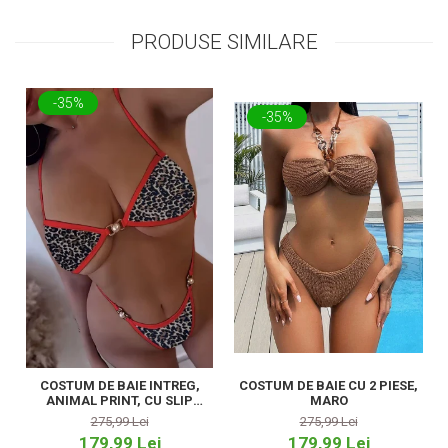
PRODUSE SIMILARE
-35%
-35%
COSTUM DE BAIE INTREG,
COSTUM DE BAIE CU 2 PIESE,
ANIMAL PRINT, CU SLIP
MARO
TANGA
275,99 Lei
275,99 Lei
179,99 Lei
179,99 Lei