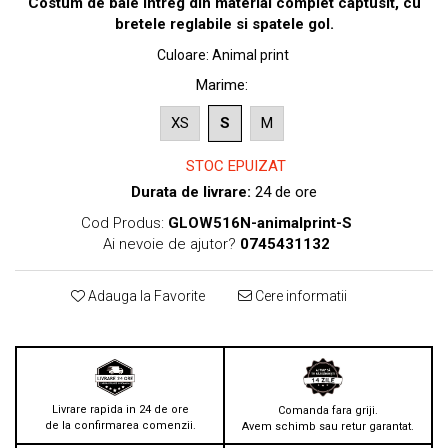
Costum de baie intreg din material complet captusit, cu
bretele reglabile si spatele gol.
Culoare
:
Animal print
Marime
:
XS
S
M
STOC EPUIZAT
Durata de livrare:
24 de ore
Cod Produs:
GLOW516N-animalprint-S
Ai nevoie de ajutor?
0745431132
Adauga la Favorite
Cere informatii
Livrare rapida in 24 de ore
Comanda fara griji.
de la confirmarea comenzii.
Avem schimb sau retur garantat.