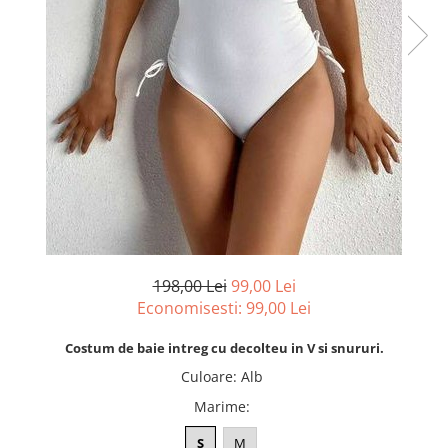
198,00 Lei
99,00 Lei
Economisesti:
99,00
Lei
Costum de baie intreg cu decolteu in V si snururi.
Culoare
:
Alb
Marime
:
S
M