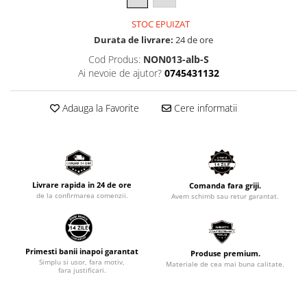
STOC EPUIZAT
Durata de livrare:
24 de ore
Cod Produs:
NON013-alb-S
Ai nevoie de ajutor?
0745431132
Adauga la Favorite
Cere informatii
Livrare rapida in 24 de ore
Comanda fara griji.
de la confirmarea comenzii.
Avem schimb sau retur garantat.
Primesti banii inapoi garantat
Produse premium.
Simplu si usor, fara motiv,
Materiale de cea mai buna calitate.
fara justificari.